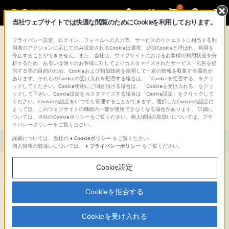
0
当社ウェブサイトでは快適な閲覧のためにCookieを利用しております。
総合サポート・お問い合わせ
プライバシー設定、ログイン、フォームへの入力等、サービスのリクエストに相当する利
用者のアクションに応じてのみ設定されるCookieは通常、必須Cookieと呼ばれ、利用を
停止することができません。また、当社は、ウェブサイトにおけるお客様の利用状況を分
析するため、あるいは個々のお客様に対してよりカスタマイズされたサービス・広告を提
供する等の目的のため、Cookieおよび類似技術を使用して一定の情報を収集する場合が
あります。それらのCookieの受け入れを拒否する場合は、「Cookieを拒否する」をクリ
文書番号 : S1110278036037 / 最終更新日 : 2025/03/11
ックしてください。Cookie使用にご同意頂ける場合は、「Cookieを受け入れる」をクリ
ックして下さい。Cookie設定をカスタマイズする場合は「Cookie設定」をクリックして
トラックマークを追加する方法や削除
ください。Cookieの設定をいつでも管理することができます。選択したCookieの設定に
よっては、このウェブサイトの機能の一部が使用できなくなる場合があります。 詳細に
する方法は？(Sound Organizer)
ついては、当社のCookieポリシーをご覧ください。個人情報の取扱いについては、プラ
イバシーポリシーをご覧ください。
詳細については、当社の
Cookieポリシー
をご覧ください。
対象製品カテゴリー・製品
個人情報の取扱いについては、
プライバシーポリシー
をご覧ください。
Cookie設定
対象ソフトウェア
Cookieを拒否する
Sound Organizer
Cookieを受け入れる
詳細