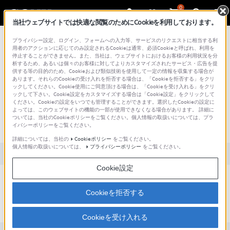
0
当社ウェブサイトでは快適な閲覧のためにCookieを利用しております。
総合サポート・お問い合わせ
プライバシー設定、ログイン、フォームへの入力等、サービスのリクエストに相当する利
用者のアクションに応じてのみ設定されるCookieは通常、必須Cookieと呼ばれ、利用を
停止することができません。また、当社は、ウェブサイトにおけるお客様の利用状況を分
析するため、あるいは個々のお客様に対してよりカスタマイズされたサービス・広告を提
供する等の目的のため、Cookieおよび類似技術を使用して一定の情報を収集する場合が
あります。それらのCookieの受け入れを拒否する場合は、「Cookieを拒否する」をクリ
文書番号 : S1110278036229 / 最終更新日 : 2025/03/11
ックしてください。Cookie使用にご同意頂ける場合は、「Cookieを受け入れる」をクリ
ックして下さい。Cookie設定をカスタマイズする場合は「Cookie設定」をクリックして
受信側からの音声一斉同報時、送信側と
ください。Cookieの設定をいつでも管理することができます。選択したCookieの設定に
よっては、このウェブサイトの機能の一部が使用できなくなる場合があります。 詳細に
音声コミュニケーションはできます
ついては、当社のCookieポリシーをご覧ください。個人情報の取扱いについては、プラ
イバシーポリシーをご覧ください。
か？
詳細については、当社の
Cookieポリシー
をご覧ください。
個人情報の取扱いについては、
プライバシーポリシー
をご覧ください。
対象製品カテゴリー・製品
Cookie設定
受信機側で音声コミュニケーションを選択している送信機（Tx）との音
声コミュニケーションが可能です。
Cookieを拒否する
Cookieを受け入れる