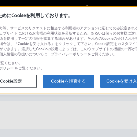
My Sonyに
サインイン
サインインす
にCookieを利用しております。
等、サービスのリクエストに相当する利用者のアクションに応じてのみ設定されるCoo
ェブサイトにおけるお客様の利用状況を分析するため、あるいは個々のお客様に対
技術を使用して一定の情報を収集する場合があります。それらのCookieの受け入れを拒
場合は、「Cookieを受け入れる」をクリックして下さい。Cookie設定をカスタマイ
検
とができます。選択したCookieの設定によっては、このウェブサイトの機能の一部
い。個人情報の取扱いについては、プライバシーポリシーをご覧ください。
覧ください。
ポリシー
をご覧ください。
ニケーションはできますか？
Cookie設定
Cookieを拒否する
Cookieを受け