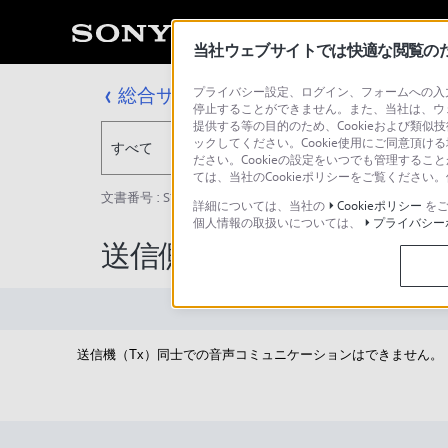
当社ウェブサイトでは快適な閲覧のため
総合サポート・お問い合わせ
プライバシー設定、ログイン、フォームへの入力
停止することができません。また、当社は、ウ
提供する等の目的のため、Cookieおよび類似
ックしてください。Cookie使用にご同意頂ける
すべて
ださい。Cookieの設定をいつでも管理するこ
ては、当社のCookieポリシーをご覧くださ
文書番号 : S1110278036230 / 最終更新日 : 2025/03/11
詳細については、当社の
Cookieポリシー
をご
個人情報の取扱いについては、
プライバシー
送信側同士で音声コミュ
送信機（Tx）同士での音声コミュニケーションはできません。