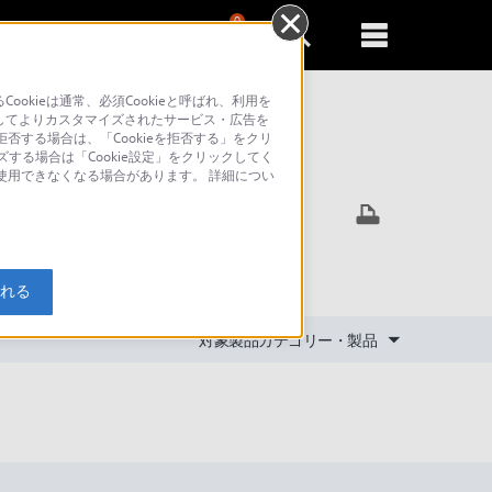
0
新規登録
るともっと便利に
kieは通常、必須Cookieと呼ばれ、利用を
してよりカスタマイズされたサービス・広告を
否する場合は、「Cookieを拒否する」をクリ
ズする場合は「Cookie設定」をクリックしてく
索
が使用できなくなる場合があります。 詳細につい
入れる
対象製品カテゴリー・製品