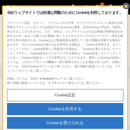
0
当社ウェブサイトでは快適な閲覧のためにCookieを利用しております。
総合サポート・お問い合わせ
プライバシー設定、ログイン、フォームへの入力等、サービスのリクエストに相当する利
用者のアクションに応じてのみ設定されるCookieは通常、必須Cookieと呼ばれ、利用を
停止することができません。また、当社は、ウェブサイトにおけるお客様の利用状況を分
析するため、あるいは個々のお客様に対してよりカスタマイズされたサービス・広告を提
供する等の目的のため、Cookieおよび類似技術を使用して一定の情報を収集する場合が
あります。それらのCookieの受け入れを拒否する場合は、「Cookieを拒否する」をクリ
文書番号 : S1110278036487 / 最終更新日 : 2025/03/11
ックしてください。Cookie使用にご同意頂ける場合は、「Cookieを受け入れる」をクリ
ックして下さい。Cookie設定をカスタマイズする場合は「Cookie設定」をクリックして
市販のACアダプターは使えますか？
ください。Cookieの設定をいつでも管理することができます。選択したCookieの設定に
よっては、このウェブサイトの機能の一部が使用できなくなる場合があります。 詳細に
ついては、当社のCookieポリシーをご覧ください。個人情報の取扱いについては、プラ
イバシーポリシーをご覧ください。
対象製品カテゴリー・製品
詳細については、当社の
Cookieポリシー
をご覧ください。
個人情報の取扱いについては、
プライバシーポリシー
をご覧ください。
別売りのACアダプター（PRSA-AC10, PRSA-AC1）以外のご使用については、性能
Cookie設定
および安全性を保証いたしません。
PRSA-AC10, PRSA-AC1以外のACアダプターでは、正常に充電できないことがあり
ます。
Cookieを拒否する
Cookieを受け入れる