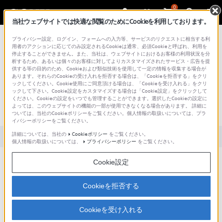
0
当社ウェブサイトでは快適な閲覧のためにCookieを利用しております。
総合サポート・お問い合わせ
プライバシー設定、ログイン、フォームへの入力等、サービスのリクエストに相当する利
用者のアクションに応じてのみ設定されるCookieは通常、必須Cookieと呼ばれ、利用を
停止することができません。また、当社は、ウェブサイトにおけるお客様の利用状況を分
析するため、あるいは個々のお客様に対してよりカスタマイズされたサービス・広告を提
供する等の目的のため、Cookieおよび類似技術を使用して一定の情報を収集する場合が
あります。それらのCookieの受け入れを拒否する場合は、「Cookieを拒否する」をクリ
文書番号 : S1110278036757 / 最終更新日 : 2025/03/11
ックしてください。Cookie使用にご同意頂ける場合は、「Cookieを受け入れる」をクリ
ックして下さい。Cookie設定をカスタマイズする場合は「Cookie設定」をクリックして
ファイル名やタイトルを変更できます
ください。Cookieの設定をいつでも管理することができます。選択したCookieの設定に
よっては、このウェブサイトの機能の一部が使用できなくなる場合があります。 詳細に
か？ (ICD-AX412F、ICZ-R50)
ついては、当社のCookieポリシーをご覧ください。個人情報の取扱いについては、プラ
イバシーポリシーをご覧ください。
詳細については、当社の
Cookieポリシー
をご覧ください。
対象製品カテゴリー・製品
個人情報の取扱いについては、
プライバシーポリシー
をご覧ください。
Cookie設定
ICレコーダー本体で、ファイル名やタイトルの入力 / 変更はできません。
ファイル名やタイトルを入力 / 変更する場合は、本機とパソコンを接続し、パソコン
上でご変更ください。
Cookieを拒否する
Windows の Explorer または Macintosh の Finder から変更する
Cookieを受け入れる
と、本体のファイル名が変更されます。