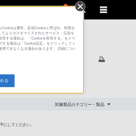
0
新規登録
るともっと便利に
kieは通常、必須Cookieと呼ばれ、利用を
してよりカスタマイズされたサービス・広告を
否する場合は、「Cookieを拒否する」をクリ
ズする場合は「Cookie設定」をクリックしてく
索
が使用できなくなる場合があります。 詳細につい
アップはス
入れる
対象製品カテゴリー・製品
FFにしてください。