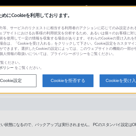
My Sonyに
サインイン
サインインす
にCookieを利用しております。
等、サービスのリクエストに相当する利用者のアクションに応じてのみ設定されるCoo
ェブサイトにおけるお客様の利用状況を分析するため、あるいは個々のお客様に対
技術を使用して一定の情報を収集する場合があります。それらのCookieの受け入れを拒
場合は、「Cookieを受け入れる」をクリックして下さい。Cookie設定をカスタマイ
検
とができます。選択したCookieの設定によっては、このウェブサイトの機能の一部
い。個人情報の取扱いについては、プライバシーポリシーをご覧ください。
覧ください。
ポリシー
をご覧ください。
r」 PCがスタンバイ状態の場合、バック
Cookie設定
Cookieを拒否する
Cookieを受け
ますか？
い状態になるので、バックアップは実行されません。 PCのスタンバイ設定はO