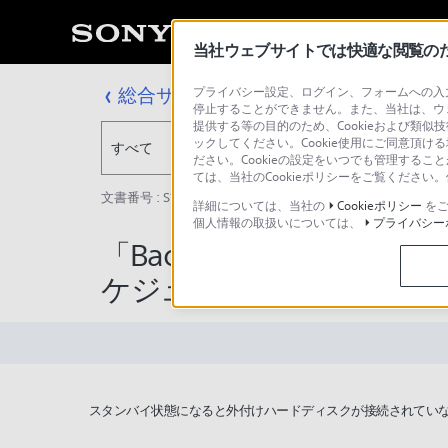
当社ウェブサイトでは快適な閲覧のため
総合サポート・お問い合わせ
プライバシー設定、ログイン、フォームへの入力
停止することができません。また、当社は、ウ
提供する等の目的のため、Cookieおよび類似
ックしてください。Cookie使用にご同意頂ける
すべて
ださい。Cookieの設定をいつでも管理するこ
ては、当社のCookieポリシーをご覧くださ
文書番号 : S1110278037775 / 最終更新日 : 2025/03/11
詳細については、当社の
Cookieポリシー
をご
個人情報の取扱いについては、
プライバシー
「Backup Manage
ケジュール通り実行され
スタンバイ状態になると外付けハードディスクが接続されていな