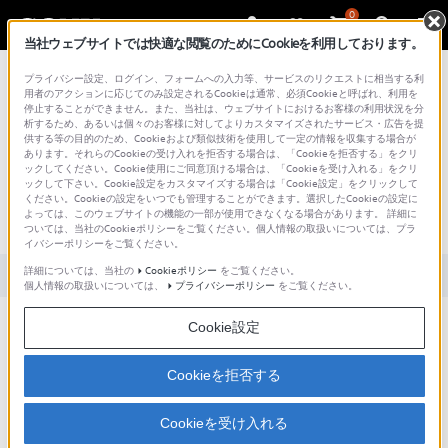
0
当社ウェブサイトでは快適な閲覧のためにCookieを利用しております。
総合サポート・お問い合わせ
プライバシー設定、ログイン、フォームへの入力等、サービスのリクエストに相当する利
用者のアクションに応じてのみ設定されるCookieは通常、必須Cookieと呼ばれ、利用を
停止することができません。また、当社は、ウェブサイトにおけるお客様の利用状況を分
析するため、あるいは個々のお客様に対してよりカスタマイズされたサービス・広告を提
供する等の目的のため、Cookieおよび類似技術を使用して一定の情報を収集する場合が
あります。それらのCookieの受け入れを拒否する場合は、「Cookieを拒否する」をクリ
文書番号 : S1110278038025 / 最終更新日 : 2025/03/11
ックしてください。Cookie使用にご同意頂ける場合は、「Cookieを受け入れる」をクリ
ックして下さい。Cookie設定をカスタマイズする場合は「Cookie設定」をクリックして
無線LANルーター接続時のパスワード
ください。Cookieの設定をいつでも管理することができます。選択したCookieの設定に
よっては、このウェブサイトの機能の一部が使用できなくなる場合があります。 詳細に
が分からないのですが。
ついては、当社のCookieポリシーをご覧ください。個人情報の取扱いについては、プラ
イバシーポリシーをご覧ください。
詳細については、当社の
Cookieポリシー
をご覧ください。
対象製品カテゴリー・製品
個人情報の取扱いについては、
プライバシーポリシー
をご覧ください。
Cookie設定
無線LANルーターのパスワードは、無線LANルーター機器に固有な情報のため、ソニ
ーからはご案内できません。
通常、無線LANルーター機器本体のラベルに表示されていたり、ネットワークに接続
Cookieを拒否する
しているコンピューターのブラウザで設定画面を開いて確認することができます。
詳しくは無線LANルーターを設定した人にお聞きになるか、説明書などをご覧くださ
Cookieを受け入れる
い。