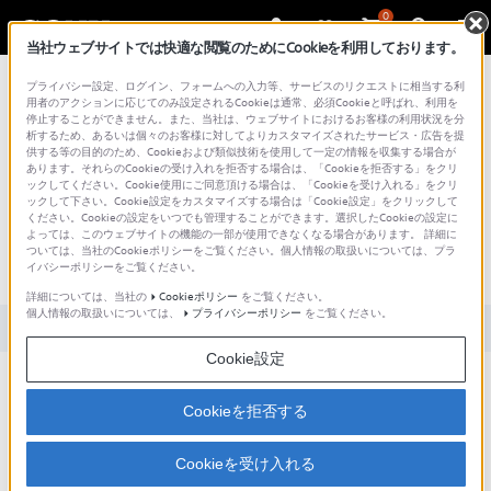
0
当社ウェブサイトでは快適な閲覧のためにCookieを利用しております。
総合サポート・お問い合わせ
プライバシー設定、ログイン、フォームへの入力等、サービスのリクエストに相当する利
用者のアクションに応じてのみ設定されるCookieは通常、必須Cookieと呼ばれ、利用を
停止することができません。また、当社は、ウェブサイトにおけるお客様の利用状況を分
析するため、あるいは個々のお客様に対してよりカスタマイズされたサービス・広告を提
供する等の目的のため、Cookieおよび類似技術を使用して一定の情報を収集する場合が
あります。それらのCookieの受け入れを拒否する場合は、「Cookieを拒否する」をクリ
文書番号 : S1110278038026 / 最終更新日 : 2025/03/11
ックしてください。Cookie使用にご同意頂ける場合は、「Cookieを受け入れる」をクリ
ックして下さい。Cookie設定をカスタマイズする場合は「Cookie設定」をクリックして
充電したはずなのに、電池が減ってい
ください。Cookieの設定をいつでも管理することができます。選択したCookieの設定に
よっては、このウェブサイトの機能の一部が使用できなくなる場合があります。 詳細に
たり、電池がありませんと表示されて
ついては、当社のCookieポリシーをご覧ください。個人情報の取扱いについては、プラ
イバシーポリシーをご覧ください。
しまうのですが？
詳細については、当社の
Cookieポリシー
をご覧ください。
個人情報の取扱いについては、
プライバシーポリシー
をご覧ください。
対象製品カテゴリー・製品
Cookie設定
コンピューターがスリープモードまたはスタンバイモードで本機を接続しておくと、
Cookieを拒否する
電池が消耗しバッテリーの残量がなくなる場合があります。
コンピューターで充電する場合は、必ずコンピューターが起動している状態で本機を
接続してください。
Cookieを受け入れる
※コンピューター接続時、バッテリーの残量が完全になくなっている場合、画面に充