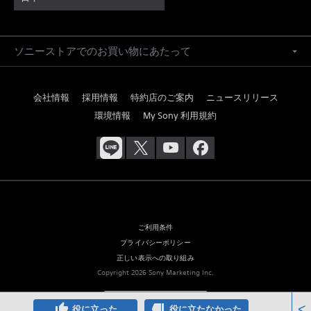
ソニーストアでのお買い物にあたって
会社情報
採用情報
特約店のご案内
ニュースリリース
環境情報
My Sony 利用規約
ご利用条件
プライバシーポリシー
正しい表示への取り組み
Copyright 2026 Sony Marketing Inc.
thumb_up
thumb_down
<
役に立った
役に立たなかった