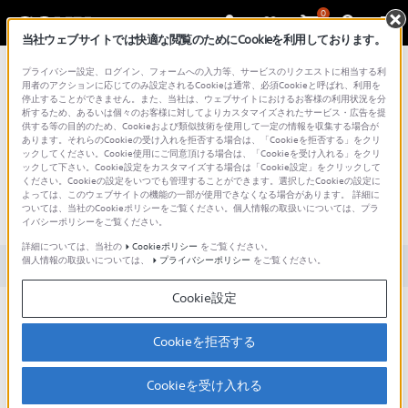
0
当社ウェブサイトでは快適な閲覧のためにCookieを利用しております。
総合サポート・お問い合わせ
プライバシー設定、ログイン、フォームへの入力等、サービスのリクエストに相当する利
用者のアクションに応じてのみ設定されるCookieは通常、必須Cookieと呼ばれ、利用を
停止することができません。また、当社は、ウェブサイトにおけるお客様の利用状況を分
析するため、あるいは個々のお客様に対してよりカスタマイズされたサービス・広告を提
供する等の目的のため、Cookieおよび類似技術を使用して一定の情報を収集する場合が
あります。それらのCookieの受け入れを拒否する場合は、「Cookieを拒否する」をクリ
文書番号 : S1112029002497 / 最終更新日 : 2025/02/05
ックしてください。Cookie使用にご同意頂ける場合は、「Cookieを受け入れる」をクリ
ックして下さい。Cookie設定をカスタマイズする場合は「Cookie設定」をクリックして
ください。Cookieの設定をいつでも管理することができます。選択したCookieの設定に
ウォークマンを充電する方法(ウォ
よっては、このウェブサイトの機能の一部が使用できなくなる場合があります。 詳細に
ついては、当社のCookieポリシーをご覧ください。個人情報の取扱いについては、プラ
ークマン全般)
イバシーポリシーをご覧ください。
詳細については、当社の
Cookieポリシー
をご覧ください。
個人情報の取扱いについては、
プライバシーポリシー
をご覧ください。
対象製品カテゴリー・製品
Cookie設定
Cookieを拒否する
電池残量が少なくなりました。
ウォークマンを充電する方法を教えてください。
Cookieを受け入れる