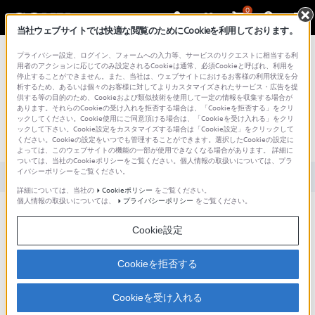
0
当社ウェブサイトでは快適な閲覧のためにCookieを利用しております。
総合サポート・お問い合わせ
プライバシー設定、ログイン、フォームへの入力等、サービスのリクエストに相当する利
用者のアクションに応じてのみ設定されるCookieは通常、必須Cookieと呼ばれ、利用を
停止することができません。また、当社は、ウェブサイトにおけるお客様の利用状況を分
析するため、あるいは個々のお客様に対してよりカスタマイズされたサービス・広告を提
供する等の目的のため、Cookieおよび類似技術を使用して一定の情報を収集する場合が
あります。それらのCookieの受け入れを拒否する場合は、「Cookieを拒否する」をクリ
文書番号 : S1201119002880 / 最終更新日 : 2018/02/28
ックしてください。Cookie使用にご同意頂ける場合は、「Cookieを受け入れる」をクリ
ックして下さい。Cookie設定をカスタマイズする場合は「Cookie設定」をクリックして
PS Vitaにおでかけ転送できない
ください。Cookieの設定をいつでも管理することができます。選択したCookieの設定に
よっては、このウェブサイトの機能の一部が使用できなくなる場合があります。 詳細に
ついては、当社のCookieポリシーをご覧ください。個人情報の取扱いについては、プラ
イバシーポリシーをご覧ください。
対象製品カテゴリー・製品
詳細については、当社の
Cookieポリシー
をご覧ください。
個人情報の取扱いについては、
プライバシーポリシー
をご覧ください。
PS Vitaへのおでかけ転送が失敗する
Cookie設定
以下の対処方法をお試しください
Cookieを拒否する
目次
Cookieを受け入れる
事前確認