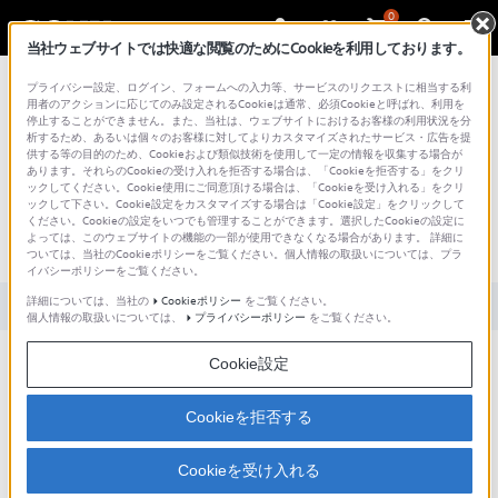
0
当社ウェブサイトでは快適な閲覧のためにCookieを利用しております。
総合サポート・お問い合わせ
プライバシー設定、ログイン、フォームへの入力等、サービスのリクエストに相当する利
用者のアクションに応じてのみ設定されるCookieは通常、必須Cookieと呼ばれ、利用を
停止することができません。また、当社は、ウェブサイトにおけるお客様の利用状況を分
析するため、あるいは個々のお客様に対してよりカスタマイズされたサービス・広告を提
供する等の目的のため、Cookieおよび類似技術を使用して一定の情報を収集する場合が
あります。それらのCookieの受け入れを拒否する場合は、「Cookieを拒否する」をクリ
文書番号 : S1202099003243 / 最終更新日 : 2024/04/24
ックしてください。Cookie使用にご同意頂ける場合は、「Cookieを受け入れる」をクリ
ックして下さい。Cookie設定をカスタマイズする場合は「Cookie設定」をクリックして
［有線］接続診断結果が「 成功 」「 失
ください。Cookieの設定をいつでも管理することができます。選択したCookieの設定に
よっては、このウェブサイトの機能の一部が使用できなくなる場合があります。 詳細に
敗 」「 失敗 」と表示される
ついては、当社のCookieポリシーをご覧ください。個人情報の取扱いについては、プラ
イバシーポリシーをご覧ください。
詳細については、当社の
Cookieポリシー
をご覧ください。
対象製品カテゴリー・製品
個人情報の取扱いについては、
プライバシーポリシー
をご覧ください。
Cookie設定
Cookieを拒否する
Cookieを受け入れる