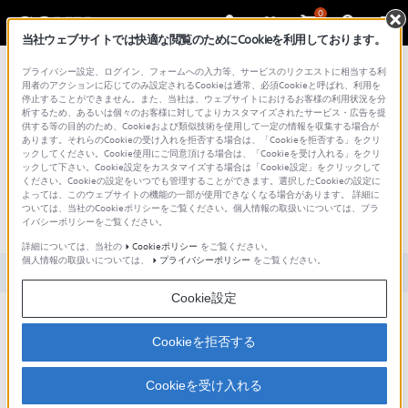
0
当社ウェブサイトでは快適な閲覧のためにCookieを利用しております。
総合サポート・お問い合わせ
プライバシー設定、ログイン、フォームへの入力等、サービスのリクエストに相当する利
用者のアクションに応じてのみ設定されるCookieは通常、必須Cookieと呼ばれ、利用を
停止することができません。また、当社は、ウェブサイトにおけるお客様の利用状況を分
析するため、あるいは個々のお客様に対してよりカスタマイズされたサービス・広告を提
供する等の目的のため、Cookieおよび類似技術を使用して一定の情報を収集する場合が
あります。それらのCookieの受け入れを拒否する場合は、「Cookieを拒否する」をクリ
文書番号 : S1202159003319 / 最終更新日 : 2021/03/31
ックしてください。Cookie使用にご同意頂ける場合は、「Cookieを受け入れる」をクリ
ックして下さい。Cookie設定をカスタマイズする場合は「Cookie設定」をクリックして
ウォークマンからx-アプリに、取り込
ください。Cookieの設定をいつでも管理することができます。選択したCookieの設定に
よっては、このウェブサイトの機能の一部が使用できなくなる場合があります。 詳細に
むことができるコンテンツを教えてく
ついては、当社のCookieポリシーをご覧ください。個人情報の取扱いについては、プラ
イバシーポリシーをご覧ください。
ださい。
詳細については、当社の
Cookieポリシー
をご覧ください。
個人情報の取扱いについては、
プライバシーポリシー
をご覧ください。
対象製品カテゴリー・製品
Cookie設定
ウォークマンからx-アプリに逆転送できるコンテンツ（楽曲/動画/画
Cookieを拒否する
像/ポッドキャスト）を教えてください。
Cookieを受け入れる
楽曲のみウォークマンからx-アプリに直接取り込むことができますが、楽