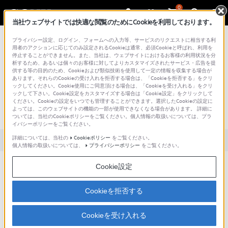
0
当社ウェブサイトでは快適な閲覧のためにCookieを利用しております。
総合サポート・お問い合わせ
プライバシー設定、ログイン、フォームへの入力等、サービスのリクエストに相当する利
用者のアクションに応じてのみ設定されるCookieは通常、必須Cookieと呼ばれ、利用を
停止することができません。また、当社は、ウェブサイトにおけるお客様の利用状況を分
析するため、あるいは個々のお客様に対してよりカスタマイズされたサービス・広告を提
供する等の目的のため、Cookieおよび類似技術を使用して一定の情報を収集する場合が
あります。それらのCookieの受け入れを拒否する場合は、「Cookieを拒否する」をクリ
文書番号 : S1203020035992 / 最終更新日 : 2025/03/11
ックしてください。Cookie使用にご同意頂ける場合は、「Cookieを受け入れる」をクリ
ックして下さい。Cookie設定をカスタマイズする場合は「Cookie設定」をクリックして
システムフォーマットが SD の時、DVI-
ください。Cookieの設定をいつでも管理することができます。選択したCookieの設定に
よっては、このウェブサイトの機能の一部が使用できなくなる場合があります。 詳細に
D OUT の映像の左右がカットされる。
ついては、当社のCookieポリシーをご覧ください。個人情報の取扱いについては、プラ
イバシーポリシーをご覧ください。
詳細については、当社の
Cookieポリシー
をご覧ください。
対象製品カテゴリー・製品
個人情報の取扱いについては、
プライバシーポリシー
をご覧ください。
接続する機器によっては、映像の左右が多少カットされることがありま
Cookie設定
す。
フルに表示したい場合には、SDI OUT もしくは、VIDEO OUT に接続し
Cookieを拒否する
て下さい。
Cookieを受け入れる