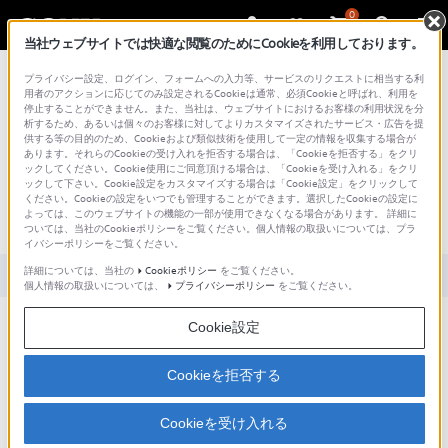
0
当社ウェブサイトでは快適な閲覧のためにCookieを利用しております。
総合サポート・お問い合わせ
プライバシー設定、ログイン、フォームへの入力等、サービスのリクエストに相当する利
用者のアクションに応じてのみ設定されるCookieは通常、必須Cookieと呼ばれ、利用を
停止することができません。また、当社は、ウェブサイトにおけるお客様の利用状況を分
析するため、あるいは個々のお客様に対してよりカスタマイズされたサービス・広告を提
供する等の目的のため、Cookieおよび類似技術を使用して一定の情報を収集する場合が
あります。それらのCookieの受け入れを拒否する場合は、「Cookieを拒否する」をクリ
文書番号 : S1203029003480 / 最終更新日 : 2025/03/11
ックしてください。Cookie使用にご同意頂ける場合は、「Cookieを受け入れる」をクリ
ックして下さい。Cookie設定をカスタマイズする場合は「Cookie設定」をクリックして
内蔵充電池 (バッテリー) の寿命を教え
ください。Cookieの設定をいつでも管理することができます。選択したCookieの設定に
よっては、このウェブサイトの機能の一部が使用できなくなる場合があります。 詳細に
てください。
ついては、当社のCookieポリシーをご覧ください。個人情報の取扱いについては、プラ
イバシーポリシーをご覧ください。
詳細については、当社の
Cookieポリシー
をご覧ください。
対象製品カテゴリー・製品
個人情報の取扱いについては、
プライバシーポリシー
をご覧ください。
Cookie設定
約500回の充電が可能です。 ただし、この数値は充電池としての性能が確保される回
数ですので、本体の持続時間は短くなりますが500回以上使えます。
Cookieを拒否する
※ 使用状況で大きく変動しますので、あくまで目安としてお考えください。
Cookieを受け入れる