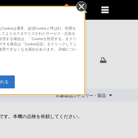
0
新規登録
るともっと便利に
kieは通常、必須Cookieと呼ばれ、利用を
してよりカスタマイズされたサービス・広告を
否する場合は、「Cookieを拒否する」をクリ
ズする場合は「Cookie設定」をクリックしてく
索
が使用できなくなる場合があります。 詳細につい
入れる
対象製品カテゴリー・製品
目安です。本機の点検を依頼してください。