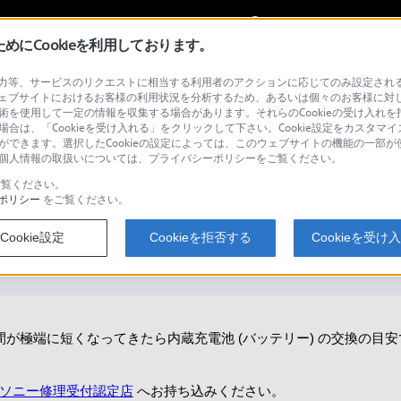
My Sonyに
サインイン
サインインす
にCookieを利用しております。
等、サービスのリクエストに相当する利用者のアクションに応じてのみ設定されるCoo
ェブサイトにおけるお客様の利用状況を分析するため、あるいは個々のお客様に対
技術を使用して一定の情報を収集する場合があります。それらのCookieの受け入れを拒
場合は、「Cookieを受け入れる」をクリックして下さい。Cookie設定をカスタマイ
検
とができます。選択したCookieの設定によっては、このウェブサイトの機能の一部
い。個人情報の取扱いについては、プライバシーポリシーをご覧ください。
覧ください。
ポリシー
をご覧ください。
 の交換の目安を教えてください。
Cookie設定
Cookieを拒否する
Cookieを受け
時間が極端に短くなってきたら内蔵充電池 (バッテリー) の交換の
ソニー修理受付認定店
へお持ち込みください。