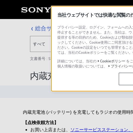
当社ウェブサイトでは快適な閲覧のため
総合サポート・お問い合わせ
プライバシー設定、ログイン、フォームへの入力
停止することができません。また、当社は、ウ
提供する等の目的のため、Cookieおよび類似
ックしてください。Cookie使用にご同意頂ける
すべて
ださい。Cookieの設定をいつでも管理するこ
ては、当社のCookieポリシーをご覧くださ
文書番号 : S1203029003481 / 最終更新日 : 2018/02/28
詳細については、当社の
Cookieポリシー
をご
個人情報の取扱いについては、
プライバシー
内蔵充電池 (バッテリー)
内蔵充電池 (バッテリー) を充電してもラジオの使用
【点検依頼方法】
お買い上店または、
ソニーサービスステーション、