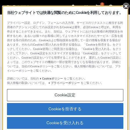
0
当社ウェブサイトでは快適な閲覧のためにCookieを利用しております。
総合サポート・お問い合わせ
プライバシー設定、ログイン、フォームへの入力等、サービスのリクエストに相当する利
用者のアクションに応じてのみ設定されるCookieは通常、必須Cookieと呼ばれ、利用を
停止することができません。また、当社は、ウェブサイトにおけるお客様の利用状況を分
析するため、あるいは個々のお客様に対してよりカスタマイズされたサービス・広告を提
供する等の目的のため、Cookieおよび類似技術を使用して一定の情報を収集する場合が
あります。それらのCookieの受け入れを拒否する場合は、「Cookieを拒否する」をクリ
文書番号 : S1206200039187 / 最終更新日 : 2025/03/11
ックしてください。Cookie使用にご同意頂ける場合は、「Cookieを受け入れる」をクリ
ックして下さい。Cookie設定をカスタマイズする場合は「Cookie設定」をクリックして
[Windows 8] IPアドレスを確認する方法
ください。Cookieの設定をいつでも管理することができます。選択したCookieの設定に
よっては、このウェブサイトの機能の一部が使用できなくなる場合があります。 詳細に
ついては、当社のCookieポリシーをご覧ください。個人情報の取扱いについては、プラ
イバシーポリシーをご覧ください。
対象製品カテゴリー・製品
詳細については、当社の
Cookieポリシー
をご覧ください。
個人情報の取扱いについては、
プライバシーポリシー
をご覧ください。
Cookie設定
IPアドレス
の確認方法を教えてください。
Cookieを拒否する
[ネットワーク接続の詳細]画面の[IPv4 アドレス]欄を確認します
Cookieを受け入れる
対象製品