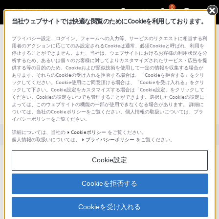
0
当社ウェブサイトでは快適な閲覧のためにCookieを利用しております。
総合サポート・お問い合わせ
プライバシー設定、ログイン、フォームへの入力等、サービスのリクエストに相当する利
用者のアクションに応じてのみ設定されるCookieは通常、必須Cookieと呼ばれ、利用を
停止することができません。また、当社は、ウェブサイトにおけるお客様の利用状況を分
析するため、あるいは個々のお客様に対してよりカスタマイズされたサービス・広告を提
供する等の目的のため、Cookieおよび類似技術を使用して一定の情報を収集する場合が
あります。それらのCookieの受け入れを拒否する場合は、「Cookieを拒否する」をクリ
文書番号 : S1206250039288 / 最終更新日 : 2025/03/11
ックしてください。Cookie使用にご同意頂ける場合は、「Cookieを受け入れる」をクリ
ックして下さい。Cookie設定をカスタマイズする場合は「Cookie設定」をクリックして
[Windows 8] ハードディスクを最適化
ください。Cookieの設定をいつでも管理することができます。選択したCookieの設定に
よっては、このウェブサイトの機能の一部が使用できなくなる場合があります。 詳細に
(デフラグ)する方法
ついては、当社のCookieポリシーをご覧ください。個人情報の取扱いについては、プラ
イバシーポリシーをご覧ください。
詳細については、当社の
Cookieポリシー
をご覧ください。
対象製品カテゴリー・製品
個人情報の取扱いについては、
プライバシーポリシー
をご覧ください。
Cookie設定
ハードディスクを最適化(
デフラグ
)する方法について。
Cookieを拒否する
[ドライブの最適化]画面から操作します
Cookieを受け入れる