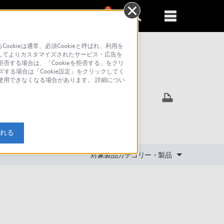
0
新規登録
るともっと便利に
kieは通常、必須Cookieと呼ばれ、利用を
してよりカスタマイズされたサービス・広告を
否する場合は、「Cookieを拒否する」をクリ
ズする場合は「Cookie設定」をクリックしてく
索
が使用できなくなる場合があります。 詳細につい
入れる
対象製品カテゴリー・製品