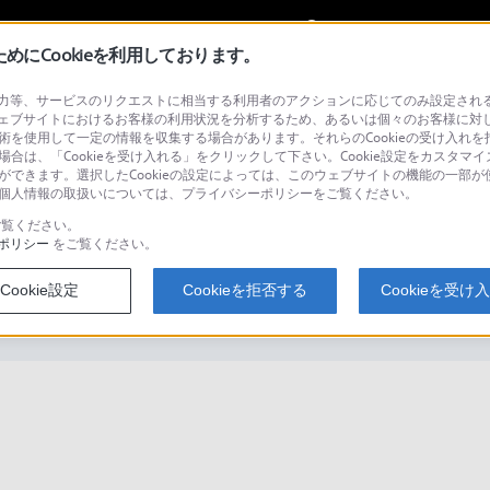
My Sonyに
サインイン
サインインす
にCookieを利用しております。
等、サービスのリクエストに相当する利用者のアクションに応じてのみ設定されるCoo
ェブサイトにおけるお客様の利用状況を分析するため、あるいは個々のお客様に対
技術を使用して一定の情報を収集する場合があります。それらのCookieの受け入れを拒
場合は、「Cookieを受け入れる」をクリックして下さい。Cookie設定をカスタマイ
検
とができます。選択したCookieの設定によっては、このウェブサイトの機能の一部
い。個人情報の取扱いについては、プライバシーポリシーをご覧ください。
覧ください。
ポリシー
をご覧ください。
に自動的にサインインする方法
Cookie設定
Cookieを拒否する
Cookieを受け