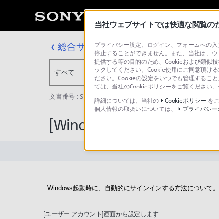
当社ウェブサイトでは快適な閲覧のため
総合サポート・お問い合わせ
プライバシー設定、ログイン、フォームへの入力
停止することができません。また、当社は、ウ
提供する等の目的のため、Cookieおよび類似
ックしてください。Cookie使用にご同意頂ける
すべて
ださい。Cookieの設定をいつでも管理するこ
ては、当社のCookieポリシーをご覧くださ
文書番号 : S1207180039909 / 最終更新日 : 2025/03/11
詳細については、当社の
Cookieポリシー
をご
個人情報の取扱いについては、
プライバシー
[Windows 8] 起動時
Windows起動時に、自動的にサインインする方法について。
[ユーザー アカウント]画面から設定します