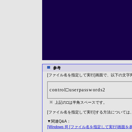
参考
[ファイル名を指定して実行]画面で、以下の文字列
control□userpasswords2
上記の□は半角スペースです。
[ファイル名を指定して実行]する方法については
▼関連Q&A：
[Windows 8] [ファイル名を指定して実行]画面