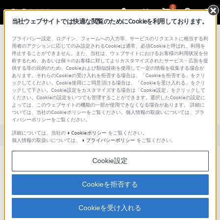
0
当社ウェブサイトでは快適な閲覧のためにCookieを利用しております。
総合サポート・お問い合わせ
プライバシー設定、ログイン、フォームへの入力等、サービスのリクエストに相当する利
用者のアクションに応じてのみ設定されるCookieは通常、必須Cookieと呼ばれ、利用を
停止することができません。また、当社は、ウェブサイトにおけるお客様の利用状況を分
析するため、あるいは個々のお客様に対してよりカスタマイズされたサービス・広告を提
供する等の目的のため、Cookieおよび類似技術を使用して一定の情報を収集する場合が
あります。それらのCookieの受け入れを拒否する場合は、「Cookieを拒否する」をクリ
文書番号 : S1210019005300 / 最終更新日 : 2025/03/11
ックしてください。Cookie使用にご同意頂ける場合は、「Cookieを受け入れる」をクリ
ックして下さい。Cookie設定をカスタマイズする場合は「Cookie設定」をクリックして
付属のバッテリーの撮影可能時間はど
ください。Cookieの設定をいつでも管理することができます。選択したCookieの設定に
よっては、このウェブサイトの機能の一部が使用できなくなる場合があります。 詳細に
のくらいですか？ （アクションカム）
ついては、当社のCookieポリシーをご覧ください。個人情報の取扱いについては、プラ
イバシーポリシーをご覧ください。
詳細については、当社の
Cookieポリシー
をご覧ください。
対象製品カテゴリー・製品
個人情報の取扱いについては、
プライバシーポリシー
をご覧ください。
Cookie設定
付属のバッテリーをお使いの場合の撮影可能時間は以下のとおりです。
Cookieを拒否する
内容
Cookieを受け入れる
説明