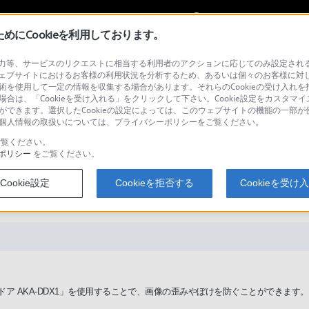
My Sonyに
サインイン
サインインす
にCookieを利用しております。
等、サービスのリクエストに相当する利用者のアクションに応じてのみ設定されるCoo
ェブサイトにおけるお客様の利用状況を分析するため、あるいは個々のお客様に対
技術を使用して一定の情報を収集する場合があります。それらのCookieの受け入れを拒
場合は、「Cookieを受け入れる」をクリックして下さい。Cookie設定をカスタマイ
検
とができます。選択したCookieの設定によっては、このウェブサイトの機能の一部
い。個人情報の取扱いについては、プライバシーポリシーをご覧ください。
覧ください。
ポリシー
をご覧ください。
んだり、ぼやけたりする。（アク
Cookie設定
Cookieを拒否する
Cookieを受け
ドア AKA-DDX1」を使用することで、画像の歪みやぼけを防ぐことができます。