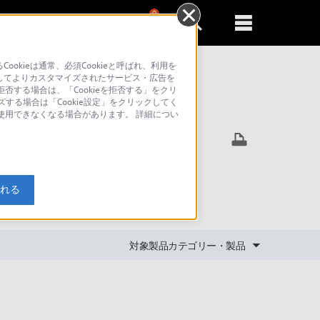
0
新規登録
るともっと便利に
kieは通常、必須Cookieと呼ばれ、利用を
してよりカスタマイズされたサービス・広告を
否する場合は、「Cookieを拒否する」をクリ
ズする場合は「Cookie設定」をクリックしてく
索
が使用できなくなる場合があります。 詳細につい
ションカ
入れる
対象製品カテゴリー・製品