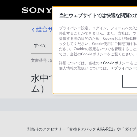
当社ウェブサイトでは快適な閲覧のため
総合サポート・お問い合わせ
プライバシー設定、ログイン、フォームへの入力
停止することができません。また、当社は、ウ
提供する等の目的のため、Cookieおよび類似
ックしてください。Cookie使用にご同意頂ける
すべて
ださい。Cookieの設定をいつでも管理するこ
ては、当社のCookieポリシーをご覧くださ
文書番号 : S1210019005316 / 最終更新日 : 2025/03/11
詳細については、当社の
Cookieポリシー
をご
個人情報の取扱いについては、
プライバシー
水中で撮影した画像が歪
ム）
別売りのアクセサリー「交換ドアパック AKA-RD1」や「ダイブ