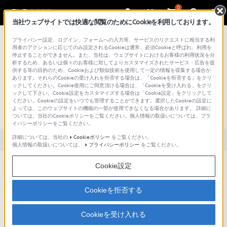
0
当社ウェブサイトでは快適な閲覧のためにCookieを利用しております。
総合サポート・お問い合わせ
プライバシー設定、ログイン、フォームへの入力等、サービスのリクエストに相当する利
用者のアクションに応じてのみ設定されるCookieは通常、必須Cookieと呼ばれ、利用を
停止することができません。また、当社は、ウェブサイトにおけるお客様の利用状況を分
析するため、あるいは個々のお客様に対してよりカスタマイズされたサービス・広告を提
供する等の目的のため、Cookieおよび類似技術を使用して一定の情報を収集する場合が
あります。それらのCookieの受け入れを拒否する場合は、「Cookieを拒否する」をクリ
文書番号 : S1210019005318 / 最終更新日 : 2025/03/11
ックしてください。Cookie使用にご同意頂ける場合は、「Cookieを受け入れる」をクリ
ックして下さい。Cookie設定をカスタマイズする場合は「Cookie設定」をクリックして
録画を開始または停止できません。
ください。Cookieの設定をいつでも管理することができます。選択したCookieの設定に
よっては、このウェブサイトの機能の一部が使用できなくなる場合があります。 詳細に
（アクションカム）
ついては、当社のCookieポリシーをご覧ください。個人情報の取扱いについては、プラ
イバシーポリシーをご覧ください。
詳細については、当社の
Cookieポリシー
をご覧ください。
対象製品カテゴリー・製品
個人情報の取扱いについては、
プライバシーポリシー
をご覧ください。
Cookie設定
以下をご確認ください
Cookieを拒否する
内容
説明
Cookieを受け入れる