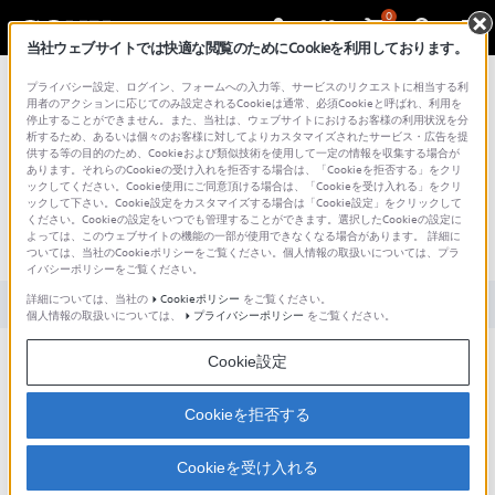
0
当社ウェブサイトでは快適な閲覧のためにCookieを利用しております。
総合サポート・お問い合わせ
プライバシー設定、ログイン、フォームへの入力等、サービスのリクエストに相当する利
用者のアクションに応じてのみ設定されるCookieは通常、必須Cookieと呼ばれ、利用を
停止することができません。また、当社は、ウェブサイトにおけるお客様の利用状況を分
析するため、あるいは個々のお客様に対してよりカスタマイズされたサービス・広告を提
供する等の目的のため、Cookieおよび類似技術を使用して一定の情報を収集する場合が
あります。それらのCookieの受け入れを拒否する場合は、「Cookieを拒否する」をクリ
文書番号 : S1210030042503 / 最終更新日 : 2025/03/11
ックしてください。Cookie使用にご同意頂ける場合は、「Cookieを受け入れる」をクリ
ックして下さい。Cookie設定をカスタマイズする場合は「Cookie設定」をクリックして
[Windows 8] Windows 8.1、および
ください。Cookieの設定をいつでも管理することができます。選択したCookieの設定に
よっては、このウェブサイトの機能の一部が使用できなくなる場合があります。 詳細に
Windows 8の概要
ついては、当社のCookieポリシーをご覧ください。個人情報の取扱いについては、プラ
イバシーポリシーをご覧ください。
詳細については、当社の
Cookieポリシー
をご覧ください。
対象製品カテゴリー・製品
個人情報の取扱いについては、
プライバシーポリシー
をご覧ください。
Cookie設定
Windows 8.1、およびWindows 8の概要・新機能について。
Cookieを拒否する
Windows 8.1、およびWindows 8の概要や新機能について、項目ごとに説明
Cookieを受け入れる
します