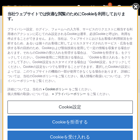
0
当社ウェブサイトでは快適な閲覧のためにCookieを利用しておりま
す。
総合サポート・お問い合わせ
プライバシー設定、ログイン、フォームへの入力等、サービスのリクエストに相当する利
用者のアクションに応じてのみ設定されるCookieは通常、必須Cookieと呼ばれ、利用を
停止することができません。また、当社は、ウェブサイトにおけるお客様の利用状況を分
析するため、あるいは個々のお客様に対してよりカスタマイズされたサービス・広告を提
供する等の目的のため、Cookieおよび類似技術を使用して一定の情報を収集する場合が
文書番号 : S1210269005638 / 最終更新日 : 2025/03/11
あります。それらのCookieの受け入れを拒否する場合は、「Cookieを拒否する」をクリ
ックしてください。Cookie使用にご同意頂ける場合は、「Cookieを受け入れる」をクリ
画像が乱れたり、雑音が入ったりする
ックして下さい。Cookie設定をカスタマイズする場合は「Cookie設定」をクリックして
ください。Cookieの設定をいつでも管理することができます。選択したCookieの設定に
のですが。
よっては、このウェブサイトの機能の一部が使用できなくなる場合があります。 詳細に
ついては、当社のCookieポリシーをご覧ください。個人情報の取扱いについては、プラ
イバシーポリシーをご覧ください。
対象製品カテゴリー・製品
詳細については、当社の
Cookieポリシー
をご覧ください。
個人情報の取扱いについては、
プライバシーポリシー
をご覧ください。
下記の要因が考えられます。説明内容に基づいてご確認をお願いします。
Cookie設定
受信機がカメラから遠すぎる。
→本機の電波の到達距離は、見通しの良い場所での直線通信距
Cookieを拒否する
離で100 mですが、壁や家具などの障害物が受信機とカメラの
間にあると電波の到達距離は短くなります。受信機とカメラが
近くなるように、設置場所を変更してください。
Cookieを受け入れる