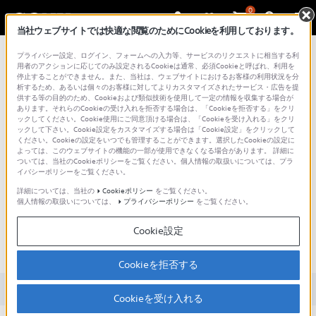
0
当社ウェブサイトでは快適な閲覧のためにCookieを利用しております。
総合サポート・お問い合わせ
プライバシー設定、ログイン、フォームへの入力等、サービスのリクエストに相当する利
用者のアクションに応じてのみ設定されるCookieは通常、必須Cookieと呼ばれ、利用を
停止することができません。また、当社は、ウェブサイトにおけるお客様の利用状況を分
析するため、あるいは個々のお客様に対してよりカスタマイズされたサービス・広告を提
供する等の目的のため、Cookieおよび類似技術を使用して一定の情報を収集する場合が
あります。それらのCookieの受け入れを拒否する場合は、「Cookieを拒否する」をクリ
文書番号 : S1211069005750 / 最終更新日 : 2024/12/18
ックしてください。Cookie使用にご同意頂ける場合は、「Cookieを受け入れる」をクリ
ックして下さい。Cookie設定をカスタマイズする場合は「Cookie設定」をクリックして
ください。Cookieの設定をいつでも管理することができます。選択したCookieの設定に
ドラッグ＆ドロップで楽曲を転送
よっては、このウェブサイトの機能の一部が使用できなくなる場合があります。 詳細に
ついては、当社のCookieポリシーをご覧ください。個人情報の取扱いについては、プラ
できるウォークマンを知りたい。
イバシーポリシーをご覧ください。
x-アプリ、MediaGo、Music Center for PCなどのソ
詳細については、当社の
Cookieポリシー
をご覧ください。
フトウェアを使用せず、ウォークマンに楽曲を転送で
個人情報の取扱いについては、
プライバシーポリシー
をご覧ください。
きるか確認したいです。 使用しているウォークマン
Cookie設定
は、楽曲のドラッグ＆ドロップ転送に対応しています
か？
Cookieを拒否する
対象製品カテゴリー・製品
Cookieを受け入れる