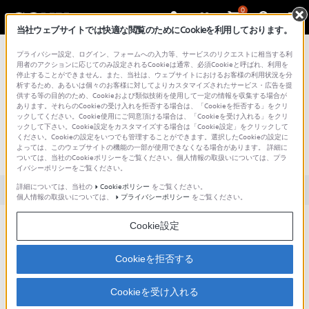
0
当社ウェブサイトでは快適な閲覧のためにCookieを利用しております。
総合サポート・お問い合わせ
プライバシー設定、ログイン、フォームへの入力等、サービスのリクエストに相当する利
用者のアクションに応じてのみ設定されるCookieは通常、必須Cookieと呼ばれ、利用を
停止することができません。また、当社は、ウェブサイトにおけるお客様の利用状況を分
析するため、あるいは個々のお客様に対してよりカスタマイズされたサービス・広告を提
供する等の目的のため、Cookieおよび類似技術を使用して一定の情報を収集する場合が
あります。それらのCookieの受け入れを拒否する場合は、「Cookieを拒否する」をクリ
文書番号 : S1211139005783 / 最終更新日 : 2025/03/11
ックしてください。Cookie使用にご同意頂ける場合は、「Cookieを受け入れる」をクリ
ックして下さい。Cookie設定をカスタマイズする場合は「Cookie設定」をクリックして
連写はできますか？（サイバーショッ
ください。Cookieの設定をいつでも管理することができます。選択したCookieの設定に
よっては、このウェブサイトの機能の一部が使用できなくなる場合があります。 詳細に
ト：DSC-RX1、DSC-RX1R）
ついては、当社のCookieポリシーをご覧ください。個人情報の取扱いについては、プラ
イバシーポリシーをご覧ください。
詳細については、当社の
Cookieポリシー
をご覧ください。
対象製品カテゴリー・製品
個人情報の取扱いについては、
プライバシーポリシー
をご覧ください。
Cookie設定
できます。
Cookieを拒否する
内容
説明
Cookieを受け入れる