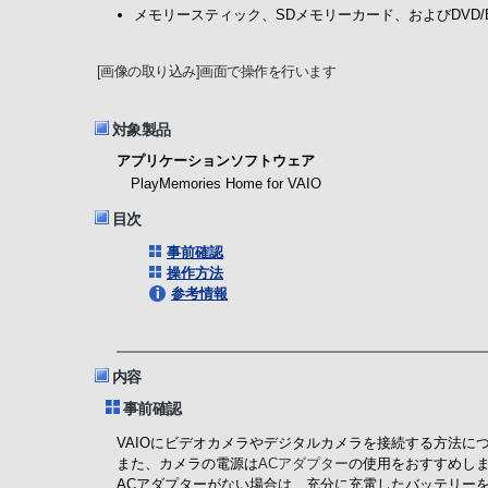
メモリースティック、SDメモリーカード、およびDVD
[画像の取り込み]画面で操作を行います
対象製品
アプリケーションソフトウェア
PlayMemories Home for VAIO
目次
事前確認
操作方法
参考情報
内容
事前確認
VAIOにビデオカメラやデジタルカメラを接続する方法に
また、カメラの電源は
ACアダプター
の使用をおすすめし
ACアダプターがない場合は、充分に充電したバッテリー