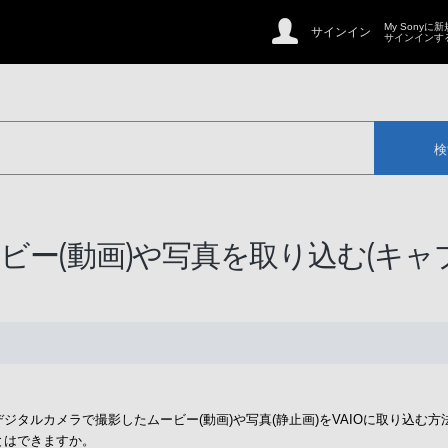
My Sonyに
サインイン
サインインす
検
me] ムービー(動画)や写真を取り込む(キ
メラやデジタルカメラで撮影したムービー(動画)や写真(静止画)をVAIOに取り込
むことはできますか。