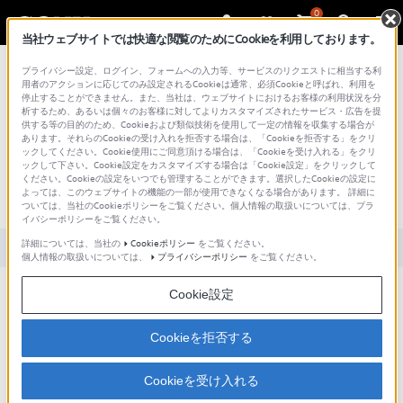
0
当社ウェブサイトでは快適な閲覧のためにCookieを利用しております。
総合サポート・お問い合わせ
プライバシー設定、ログイン、フォームへの入力等、サービスのリクエストに相当する利
用者のアクションに応じてのみ設定されるCookieは通常、必須Cookieと呼ばれ、利用を
停止することができません。また、当社は、ウェブサイトにおけるお客様の利用状況を分
析するため、あるいは個々のお客様に対してよりカスタマイズされたサービス・広告を提
供する等の目的のため、Cookieおよび類似技術を使用して一定の情報を収集する場合が
あります。それらのCookieの受け入れを拒否する場合は、「Cookieを拒否する」をクリ
文書番号 : S1310040055286 / 最終更新日 : 2025/03/11
ックしてください。Cookie使用にご同意頂ける場合は、「Cookieを受け入れる」をクリ
ックして下さい。Cookie設定をカスタマイズする場合は「Cookie設定」をクリックして
WMC-NWC10（スマートフォン充電ケ
ください。Cookieの設定をいつでも管理することができます。選択したCookieの設定に
よっては、このウェブサイトの機能の一部が使用できなくなる場合があります。 詳細に
ーブル）に対応のスマートフォン。
ついては、当社のCookieポリシーをご覧ください。個人情報の取扱いについては、プラ
イバシーポリシーをご覧ください。
詳細については、当社の
Cookieポリシー
をご覧ください。
対象製品カテゴリー・製品
個人情報の取扱いについては、
プライバシーポリシー
をご覧ください。
スマートフォン充電ケーブル(WMC-NWC10)を利用できるウォークマ
Cookie設定
ン・スマートフォンを教えてください。
Cookieを拒否する
以下の対応表をご参照ください。
Cookieを受け入れる
内容