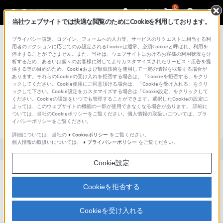
0
当社ウェブサイトでは快適な閲覧のためにCookieを利用しております。
総合サポート・お問い合わせ
プライバシー設定、ログイン、フォームへの入力等、サービスのリクエストに相当する利
用者のアクションに応じてのみ設定されるCookieは通常、必須Cookieと呼ばれ、利用を
停止することができません。また、当社は、ウェブサイトにおけるお客様の利用状況を分
析するため、あるいは個々のお客様に対してよりカスタマイズされたサービス・広告を提
供する等の目的のため、Cookieおよび類似技術を使用して一定の情報を収集する場合が
あります。それらのCookieの受け入れを拒否する場合は、「Cookieを拒否する」をクリ
文書番号 : S1310100055585 / 最終更新日 : 2025/03/11
ックしてください。Cookie使用にご同意頂ける場合は、「Cookieを受け入れる」をクリ
ックして下さい。Cookie設定をカスタマイズする場合は「Cookie設定」をクリックして
外部記録装置として接続可能なUSBハー
ください。Cookieの設定をいつでも管理することができます。選択したCookieの設定に
よっては、このウェブサイトの機能の一部が使用できなくなる場合があります。 詳細に
ドディスクはどのような機種がありま
ついては、当社のCookieポリシーをご覧ください。個人情報の取扱いについては、プラ
イバシーポリシーをご覧ください。
すか？
詳細については、当社の
Cookieポリシー
をご覧ください。
個人情報の取扱いについては、
プライバシーポリシー
をご覧ください。
対象製品カテゴリー・製品
Cookie設定
「HVOシリーズ 動作確認済周辺機器・メディア」
をご覧ください。
Cookieを拒否する
Cookieを受け入れる