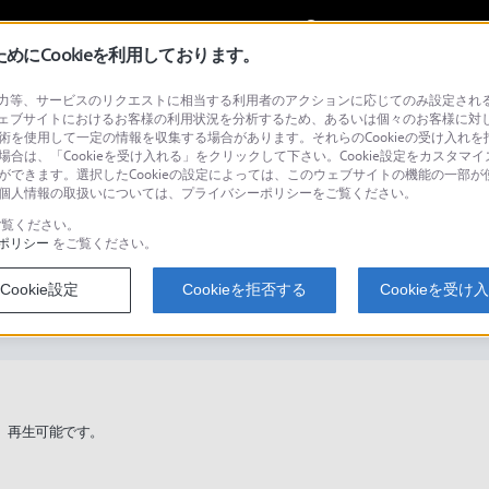
My Sonyに
サインイン
サインインす
にCookieを利用しております。
等、サービスのリクエストに相当する利用者のアクションに応じてのみ設定されるCoo
ェブサイトにおけるお客様の利用状況を分析するため、あるいは個々のお客様に対
技術を使用して一定の情報を収集する場合があります。それらのCookieの受け入れを拒
場合は、「Cookieを受け入れる」をクリックして下さい。Cookie設定をカスタマイ
検
とができます。選択したCookieの設定によっては、このウェブサイトの機能の一部
い。個人情報の取扱いについては、プライバシーポリシーをご覧ください。
覧ください。
ポリシー
をご覧ください。
は再生できますか？(CDラジオ・CDラジ
Cookie設定
Cookieを拒否する
Cookieを受け
、再生可能です。