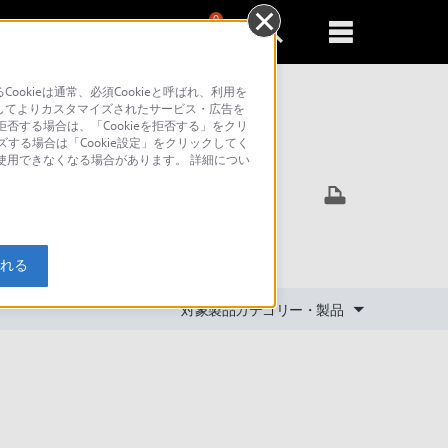
0
新規登録
るともっと便利に
kieは通常、必須Cookieと呼ばれ、利用を
してよりカスタマイズされたサービス・広告を
否する場合は、「Cookieを拒否する」をクリ
ズする場合は「Cookie設定」をクリックしてく
索
が使用できなくなる場合があります。 詳細につい
カセ)
入れる
対象製品カテゴリー・製品