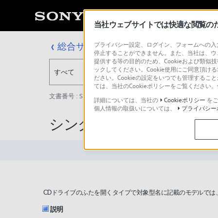
当社ウェブサイトでは快適な閲覧のため
総合サポート・お問い合わせ
プライバシー設定、ログイン、フォームへの入力
停止することができません。また、当社は、ウ
提供する等の目的のため、Cookieおよび類似
ックしてください。Cookie使用にご同意頂ける
すべて
ださい。Cookieの設定をいつでも管理するこ
ては、当社のCookieポリシーをご覧くださ
文書番号 : S1312270058227 / 最終更新日 : 2017/02/27
詳細については、当社の
Cookieポリシー
をご
個人情報の取扱いについては、
プライバシー
シングルCD(8cm CD)
CDドライブのふたを開くタイプで対象型名に記載のモデルでは
説明