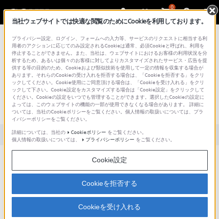
0
当社ウェブサイトでは快適な閲覧のためにCookieを利用しております。
総合サポート・お問い合わせ
プライバシー設定、ログイン、フォームへの入力等、サービスのリクエストに相当する利
用者のアクションに応じてのみ設定されるCookieは通常、必須Cookieと呼ばれ、利用を
停止することができません。また、当社は、ウェブサイトにおけるお客様の利用状況を分
析するため、あるいは個々のお客様に対してよりカスタマイズされたサービス・広告を提
供する等の目的のため、Cookieおよび類似技術を使用して一定の情報を収集する場合が
あります。それらのCookieの受け入れを拒否する場合は、「Cookieを拒否する」をクリ
文書番号 : S1403070061151 / 最終更新日 : 2025/03/11
ックしてください。Cookie使用にご同意頂ける場合は、「Cookieを受け入れる」をクリ
ックして下さい。Cookie設定をカスタマイズする場合は「Cookie設定」をクリックして
[有線]接続診断結果がすべて「失敗」と
ください。Cookieの設定をいつでも管理することができます。選択したCookieの設定に
よっては、このウェブサイトの機能の一部が使用できなくなる場合があります。 詳細に
表示される
ついては、当社のCookieポリシーをご覧ください。個人情報の取扱いについては、プラ
イバシーポリシーをご覧ください。
詳細については、当社の
Cookieポリシー
をご覧ください。
対象製品カテゴリー・製品
個人情報の取扱いについては、
プライバシーポリシー
をご覧ください。
Cookie設定
LANケーブルが正しく接続されていないか、ルーターの電源が入っていま
せん。
Cookieを拒否する
目次
Cookieを受け入れる
対処方法