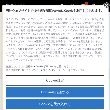
0
当社ウェブサイトでは快適な閲覧のためにCookieを利用しております。
総合サポート・お問い合わせ
プライバシー設定、ログイン、フォームへの入力等、サービスのリクエストに相当する利
用者のアクションに応じてのみ設定されるCookieは通常、必須Cookieと呼ばれ、利用を
停止することができません。また、当社は、ウェブサイトにおけるお客様の利用状況を分
析するため、あるいは個々のお客様に対してよりカスタマイズされたサービス・広告を提
供する等の目的のため、Cookieおよび類似技術を使用して一定の情報を収集する場合が
あります。それらのCookieの受け入れを拒否する場合は、「Cookieを拒否する」をクリ
文書番号 : S1406030063869 / 最終更新日 : 2025/03/11
ックしてください。Cookie使用にご同意頂ける場合は、「Cookieを受け入れる」をクリ
ックして下さい。Cookie設定をカスタマイズする場合は「Cookie設定」をクリックして
[Xperia Tablet,Sony Tablet] ホーム画面に
ください。Cookieの設定をいつでも管理することができます。選択したCookieの設定に
よっては、このウェブサイトの機能の一部が使用できなくなる場合があります。 詳細に
Webページのショートカットアイコン
ついては、当社のCookieポリシーをご覧ください。個人情報の取扱いについては、プラ
イバシーポリシーをご覧ください。
を追加する方法
詳細については、当社の
Cookieポリシー
をご覧ください。
個人情報の取扱いについては、
プライバシーポリシー
をご覧ください。
対象製品カテゴリー・製品
Cookie設定
「Chrome」アプリで表示しているWebページのショートカット
アイコンをホーム画面に作成することはできますか。
Cookieを拒否する
ブックマークのショートカットアイコンを作成することはでき
ますか。
Cookieを受け入れる