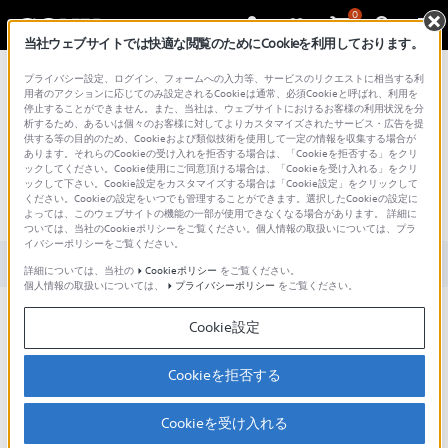
0
当社ウェブサイトでは快適な閲覧のためにCookieを利用しております。
総合サポート・お問い合わせ
プライバシー設定、ログイン、フォームへの入力等、サービスのリクエストに相当する利
用者のアクションに応じてのみ設定されるCookieは通常、必須Cookieと呼ばれ、利用を
停止することができません。また、当社は、ウェブサイトにおけるお客様の利用状況を分
析するため、あるいは個々のお客様に対してよりカスタマイズされたサービス・広告を提
供する等の目的のため、Cookieおよび類似技術を使用して一定の情報を収集する場合が
あります。それらのCookieの受け入れを拒否する場合は、「Cookieを拒否する」をクリ
文書番号 : S1407030064743 / 最終更新日 : 2024/05/13
ックしてください。Cookie使用にご同意頂ける場合は、「Cookieを受け入れる」をクリ
ックして下さい。Cookie設定をカスタマイズする場合は「Cookie設定」をクリックして
ください。Cookieの設定をいつでも管理することができます。選択したCookieの設定に
顔認識動作の制限はありますか？
よっては、このウェブサイトの機能の一部が使用できなくなる場合があります。 詳細に
ついては、当社のCookieポリシーをご覧ください。個人情報の取扱いについては、プラ
イバシーポリシーをご覧ください。
対象製品カテゴリー・製品
詳細については、当社の
Cookieポリシー
をご覧ください。
個人情報の取扱いについては、
プライバシーポリシー
をご覧ください。
顔認識動作させるには、以下のような制限があります。
Cookie設定
フォーカスがマニュアルの時は使用できません。
デジタルズーム動作中は無効になります。
Cookieを拒否する
また、顔認識動作中は、以下の機能に制限があります。
Cookieを受け入れる
シャッタースピード の「AUTO/MAN」切替はできますが、