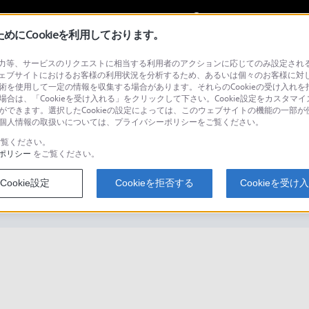
My Sonyに
サインイン
サインインす
にCookieを利用しております。
等、サービスのリクエストに相当する利用者のアクションに応じてのみ設定されるCoo
ェブサイトにおけるお客様の利用状況を分析するため、あるいは個々のお客様に対
技術を使用して一定の情報を収集する場合があります。それらのCookieの受け入れを拒
場合は、「Cookieを受け入れる」をクリックして下さい。Cookie設定をカスタマイ
検
とができます。選択したCookieの設定によっては、このウェブサイトの機能の一部
い。個人情報の取扱いについては、プライバシーポリシーをご覧ください。
覧ください。
ポリシー
をご覧ください。
アはMacでも使えますか？
Cookie設定
Cookieを拒否する
Cookieを受け