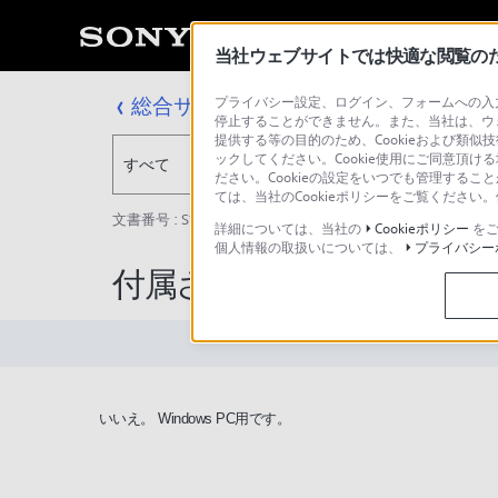
当社ウェブサイトでは快適な閲覧のため
総合サポート・お問い合わせ
プライバシー設定、ログイン、フォームへの入力
停止することができません。また、当社は、ウ
提供する等の目的のため、Cookieおよび類似
ックしてください。Cookie使用にご同意頂ける
すべて
ださい。Cookieの設定をいつでも管理するこ
ては、当社のCookieポリシーをご覧くださ
文書番号 : S1409220066718 / 最終更新日 : 2025/03/11
詳細については、当社の
Cookieポリシー
をご
個人情報の取扱いについては、
プライバシー
付属されているソフトウェ
いいえ。 Windows PC用です。