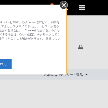
0
新規登録
るともっと便利に
kieは通常、必須Cookieと呼ばれ、利用を
してよりカスタマイズされたサービス・広告を
否する場合は、「Cookieを拒否する」をクリ
ズする場合は「Cookie設定」をクリックしてく
索
が使用できなくなる場合があります。 詳細につい
入れる
対象製品カテゴリー・製品