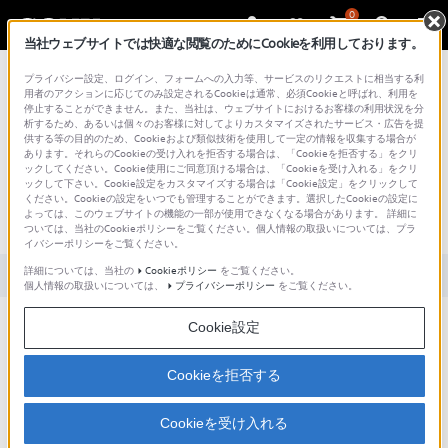
0
当社ウェブサイトでは快適な閲覧のためにCookieを利用しております。
総合サポート・お問い合わせ
プライバシー設定、ログイン、フォームへの入力等、サービスのリクエストに相当する利
用者のアクションに応じてのみ設定されるCookieは通常、必須Cookieと呼ばれ、利用を
停止することができません。また、当社は、ウェブサイトにおけるお客様の利用状況を分
析するため、あるいは個々のお客様に対してよりカスタマイズされたサービス・広告を提
供する等の目的のため、Cookieおよび類似技術を使用して一定の情報を収集する場合が
あります。それらのCookieの受け入れを拒否する場合は、「Cookieを拒否する」をクリ
文書番号 : S1412170068853 / 最終更新日 : 2025/03/11
ックしてください。Cookie使用にご同意頂ける場合は、「Cookieを受け入れる」をクリ
ックして下さい。Cookie設定をカスタマイズする場合は「Cookie設定」をクリックして
表示しているドキュメントを拡大して
ください。Cookieの設定をいつでも管理することができます。選択したCookieの設定に
よっては、このウェブサイトの機能の一部が使用できなくなる場合があります。 詳細に
いる時に書き込みは可能ですか？
ついては、当社のCookieポリシーをご覧ください。個人情報の取扱いについては、プラ
イバシーポリシーをご覧ください。
詳細については、当社の
Cookieポリシー
をご覧ください。
対象製品カテゴリー・製品
個人情報の取扱いについては、
プライバシーポリシー
をご覧ください。
書き込みは可能です。
Cookie設定
尚、書き込んだ内容は、ドキュメントを元のサイズへ戻した場合、サイ
ズにあわせて縮小されます。
Cookieを拒否する
（Ver1.3)
Cookieを受け入れる