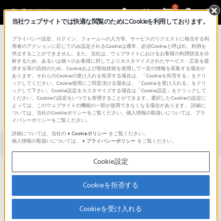
0
当社ウェブサイトでは快適な閲覧のためにCookieを利用しております。
総合サポート・お問い合わせ
プライバシー設定、ログイン、フォームへの入力等、サービスのリクエストに相当する利
用者のアクションに応じてのみ設定されるCookieは通常、必須Cookieと呼ばれ、利用を
停止することができません。また、当社は、ウェブサイトにおけるお客様の利用状況を分
析するため、あるいは個々のお客様に対してよりカスタマイズされたサービス・広告を提
供する等の目的のため、Cookieおよび類似技術を使用して一定の情報を収集する場合が
あります。それらのCookieの受け入れを拒否する場合は、「Cookieを拒否する」をクリ
文書番号 : S1501220069463 / 最終更新日 : 2024/05/28
ックしてください。Cookie使用にご同意頂ける場合は、「Cookieを受け入れる」をクリ
ックして下さい。Cookie設定をカスタマイズする場合は「Cookie設定」をクリックして
ください。Cookieの設定をいつでも管理することができます。選択したCookieの設定に
給電しながら撮影できますか？
よっては、このウェブサイトの機能の一部が使用できなくなる場合があります。 詳細に
ついては、当社のCookieポリシーをご覧ください。個人情報の取扱いについては、プラ
（アクションカム）
イバシーポリシーをご覧ください。
詳細については、当社の
Cookieポリシー
をご覧ください。
個人情報の取扱いについては、
プライバシーポリシー
をご覧ください。
対象製品カテゴリー・製品
Cookie設定
USBポータブル電源や充電器を使って、アクセサリー
に給電しながら撮影できます。
Cookieを拒否する
撮影方法については以下の使いかたページから、お使
Cookieを受け入れる
いのアクションカムのヘルプガイドやハンドブックを