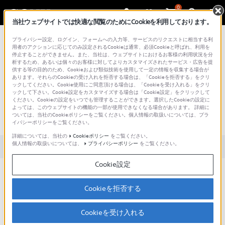
0
当社ウェブサイトでは快適な閲覧のためにCookieを利用しております。
総合サポート・お問い合わせ
プライバシー設定、ログイン、フォームへの入力等、サービスのリクエストに相当する利
用者のアクションに応じてのみ設定されるCookieは通常、必須Cookieと呼ばれ、利用を
停止することができません。また、当社は、ウェブサイトにおけるお客様の利用状況を分
析するため、あるいは個々のお客様に対してよりカスタマイズされたサービス・広告を提
供する等の目的のため、Cookieおよび類似技術を使用して一定の情報を収集する場合が
あります。それらのCookieの受け入れを拒否する場合は、「Cookieを拒否する」をクリ
文書番号 : S1502230070116 / 最終更新日 : 2025/03/11
ックしてください。Cookie使用にご同意頂ける場合は、「Cookieを受け入れる」をクリ
ックして下さい。Cookie設定をカスタマイズする場合は「Cookie設定」をクリックして
ください。Cookieの設定をいつでも管理することができます。選択したCookieの設定に
表示言語の切り替えはできます
よっては、このウェブサイトの機能の一部が使用できなくなる場合があります。 詳細に
ついては、当社のCookieポリシーをご覧ください。個人情報の取扱いについては、プラ
か？（PXWショルダー）
イバシーポリシーをご覧ください。
詳細については、当社の
Cookieポリシー
をご覧ください。
個人情報の取扱いについては、
プライバシーポリシー
をご覧ください。
対象製品カテゴリー・製品
Cookie設定
英語（初期設定）、中国語、日本語、スペイン語、ロシア語から
選択可能です。
Cookieを拒否する
対象機種：PXW-X400、PXW-X400KC、PXW-X400KF、PXW-
X500、PXW-Z450、PXW-Z750
Cookieを受け入れる
切り替え操作手順は以下です。
MENU＞Maintenance＞Language