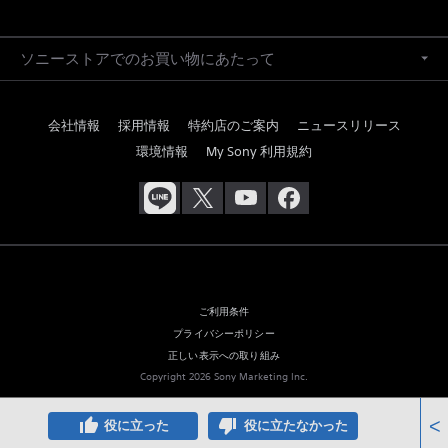
ソニーストアでのお買い物にあたって
会社情報
採用情報
特約店のご案内
ニュースリリース
環境情報
My Sony 利用規約
ご利用条件
プライバシーポリシー
正しい表示への取り組み
Copyright 2026 Sony Marketing Inc.
thumb_up
thumb_down
<
役に立った
役に立たなかった