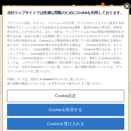
0
当社ウェブサイトでは快適な閲覧のためにCookieを利用しております。
総合サポート・お問い合わせ
プライバシー設定、ログイン、フォームへの入力等、サービスのリクエストに相当する利
用者のアクションに応じてのみ設定されるCookieは通常、必須Cookieと呼ばれ、利用を
停止することができません。また、当社は、ウェブサイトにおけるお客様の利用状況を分
析するため、あるいは個々のお客様に対してよりカスタマイズされたサービス・広告を提
供する等の目的のため、Cookieおよび類似技術を使用して一定の情報を収集する場合が
あります。それらのCookieの受け入れを拒否する場合は、「Cookieを拒否する」をクリ
文書番号 : S1505017000576 / 最終更新日 : 2025/03/11
ックしてください。Cookie使用にご同意頂ける場合は、「Cookieを受け入れる」をクリ
ックして下さい。Cookie設定をカスタマイズする場合は「Cookie設定」をクリックして
Microsoft Officeのファイル（Word、
ください。Cookieの設定をいつでも管理することができます。選択したCookieの設定に
よっては、このウェブサイトの機能の一部が使用できなくなる場合があります。 詳細に
Excel、Powerpoint）を見ることは可能
ついては、当社のCookieポリシーをご覧ください。個人情報の取扱いについては、プラ
イバシーポリシーをご覧ください。
ですか？
詳細については、当社の
Cookieポリシー
をご覧ください。
個人情報の取扱いについては、
プライバシーポリシー
をご覧ください。
対象製品カテゴリー・製品
Cookie設定
Cookieを拒否する
プリセットアプリのOffice Suiteで閲覧可能です。
※閲覧しているファイルの加筆修正はできません。
Cookieを受け入れる
※Excelは起動時シート1表示されます。シート1がグラフだけ配置