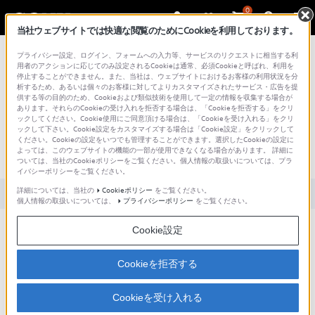
0
当社ウェブサイトでは快適な閲覧のためにCookieを利用しております。
総合サポート・お問い合わせ
プライバシー設定、ログイン、フォームへの入力等、サービスのリクエストに相当する利
用者のアクションに応じてのみ設定されるCookieは通常、必須Cookieと呼ばれ、利用を
停止することができません。また、当社は、ウェブサイトにおけるお客様の利用状況を分
析するため、あるいは個々のお客様に対してよりカスタマイズされたサービス・広告を提
供する等の目的のため、Cookieおよび類似技術を使用して一定の情報を収集する場合が
あります。それらのCookieの受け入れを拒否する場合は、「Cookieを拒否する」をクリ
文書番号 : S1505017000638 / 最終更新日 : 2025/03/11
ックしてください。Cookie使用にご同意頂ける場合は、「Cookieを受け入れる」をクリ
ックして下さい。Cookie設定をカスタマイズする場合は「Cookie設定」をクリックして
ワンボタンで画面を消す方法を教えて
ください。Cookieの設定をいつでも管理することができます。選択したCookieの設定に
よっては、このウェブサイトの機能の一部が使用できなくなる場合があります。 詳細に
ください。
ついては、当社のCookieポリシーをご覧ください。個人情報の取扱いについては、プラ
イバシーポリシーをご覧ください。
詳細については、当社の
Cookieポリシー
をご覧ください。
対象製品カテゴリー・製品
個人情報の取扱いについては、
プライバシーポリシー
をご覧ください。
Cookie設定
電源ボタンを押すと画面が消灯します。
Cookieを拒否する
もう一度押すと画面が点灯します。ロックを解除することで、直前
の動作に戻ります。
Cookieを受け入れる