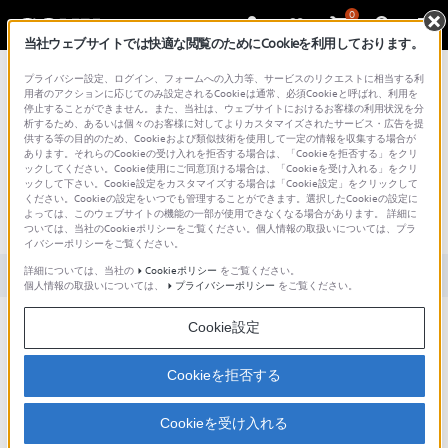
0
当社ウェブサイトでは快適な閲覧のためにCookieを利用しております。
総合サポート・お問い合わせ
プライバシー設定、ログイン、フォームへの入力等、サービスのリクエストに相当する利
用者のアクションに応じてのみ設定されるCookieは通常、必須Cookieと呼ばれ、利用を
停止することができません。また、当社は、ウェブサイトにおけるお客様の利用状況を分
析するため、あるいは個々のお客様に対してよりカスタマイズされたサービス・広告を提
供する等の目的のため、Cookieおよび類似技術を使用して一定の情報を収集する場合が
あります。それらのCookieの受け入れを拒否する場合は、「Cookieを拒否する」をクリ
文書番号 : S1505017010725 / 最終更新日 : 2025/03/11
ックしてください。Cookie使用にご同意頂ける場合は、「Cookieを受け入れる」をクリ
ックして下さい。Cookie設定をカスタマイズする場合は「Cookie設定」をクリックして
spモードを設定したらmopera Uは不要
ください。Cookieの設定をいつでも管理することができます。選択したCookieの設定に
よっては、このウェブサイトの機能の一部が使用できなくなる場合があります。 詳細に
になりますか？
ついては、当社のCookieポリシーをご覧ください。個人情報の取扱いについては、プラ
イバシーポリシーをご覧ください。
詳細については、当社の
Cookieポリシー
をご覧ください。
対象製品カテゴリー・製品
個人情報の取扱いについては、
プライバシーポリシー
をご覧ください。
Cookie設定
ドコモ様へ誘導
Cookieを拒否する
Cookieを受け入れる