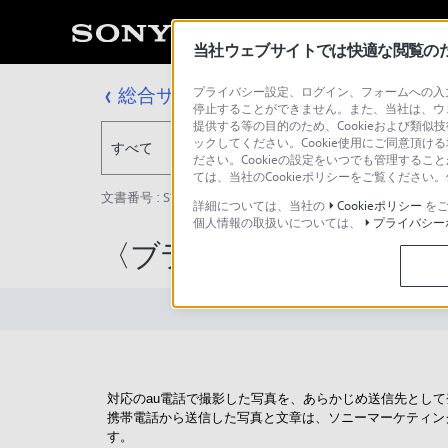
当社ウェブサイトでは快適な閲覧のため
総合サポート・お問い合わせ
プライバシー設定、ログイン、フォームへの入力
停止することができません。また、当社は、ウ
提供する等の目的のため、Cookieおよび類似
ックしてください。Cookie使用にご同意頂ける
すべて
ださい。Cookieの設定をいつでも管理するこ
ては、当社のCookieポリシーをご覧くださ
文書番号 : S1505017010884 / 最終更新日 : 2025/03/11
詳細については、当社の
Cookieポリシー
をご
個人情報の取扱いについては、
プライバシー
〈ブラビア〉ポストカー
対応のau電話で撮影した写真を、あらかじめ送信先とし
携帯電話から送信した写真と文章は、ソニーマーケティング
す。