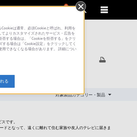
0
新規登録
るともっと便利に
kieは通常、必須Cookieと呼ばれ、利用を
してよりカスタマイズされたサービス・広告を
否する場合は、「Cookieを拒否する」をクリ
ズする場合は「Cookie設定」をクリックしてく
索
が使用できなくなる場合があります。 詳細につい
入れる
対象製品カテゴリー・製品
ビスです。
カードとなって、遠くに離れて住む家族や友人のテレビに届きま