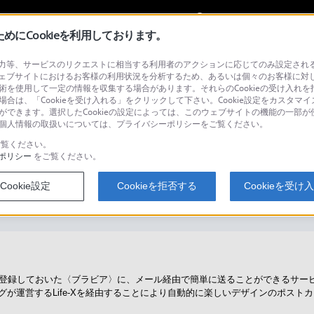
My Sonyに
サインイン
サインインす
にCookieを利用しております。
等、サービスのリクエストに相当する利用者のアクションに応じてのみ設定されるCoo
ェブサイトにおけるお客様の利用状況を分析するため、あるいは個々のお客様に対
技術を使用して一定の情報を収集する場合があります。それらのCookieの受け入れを拒
場合は、「Cookieを受け入れる」をクリックして下さい。Cookie設定をカスタマイ
検
とができます。選択したCookieの設定によっては、このウェブサイトの機能の一部
い。個人情報の取扱いについては、プライバシーポリシーをご覧ください。
覧ください。
ポリシー
をご覧ください。
ドとは何ですか？
Cookie設定
Cookieを拒否する
Cookieを受け
て登録しておいた〈ブラビア〉に、メール経由で簡単に送ることができるサー
が運営するLife-Xを経由することにより自動的に楽しいデザインのポスト