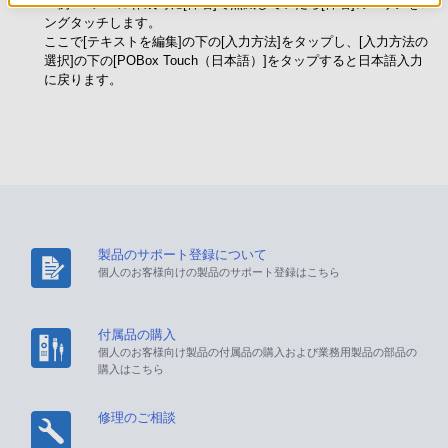
例：Eメール作成時に[件名]で点滅していたら[件名]のエリアをロ
ングタッチします。
ここで[テキストを編集]の下の[入力方法]をタップし、[入力方法の
選択]の下の[POBox Touch（日本語）]をタップすると日本語入力
に戻ります。
製品のサポート登録について
個人のお客様向けの製品のサポート登録はこちら
付属品の購入
個人のお客様向け製品の付属品の購入および業務用製品の部品の
購入はこちら
修理のご相談