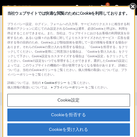
0
当社ウェブサイトでは快適な閲覧のためにCookieを利用しております。
総合サポート・お問い合わせ
プライバシー設定、ログイン、フォームへの入力等、サービスのリクエストに相当する利
用者のアクションに応じてのみ設定されるCookieは通常、必須Cookieと呼ばれ、利用を
停止することができません。また、当社は、ウェブサイトにおけるお客様の利用状況を分
析するため、あるいは個々のお客様に対してよりカスタマイズされたサービス・広告を提
供する等の目的のため、Cookieおよび類似技術を使用して一定の情報を収集する場合が
あります。それらのCookieの受け入れを拒否する場合は、「Cookieを拒否する」をクリ
文書番号 : S1505017013132 / 最終更新日 : 2025/03/11
ックしてください。Cookie使用にご同意頂ける場合は、「Cookieを受け入れる」をクリ
ックして下さい。Cookie設定をカスタマイズする場合は「Cookie設定」をクリックして
文字入力の画面でキーボードが中国語
ください。Cookieの設定をいつでも管理することができます。選択したCookieの設定に
よっては、このウェブサイトの機能の一部が使用できなくなる場合があります。 詳細に
や韓国語に変わってしまいました。 日
ついては、当社のCookieポリシーをご覧ください。個人情報の取扱いについては、プラ
イバシーポリシーをご覧ください。
本語キーボードに戻すにはどうしたら
よいでしょうか？
詳細については、当社の
Cookieポリシー
をご覧ください。
個人情報の取扱いについては、
プライバシーポリシー
をご覧ください。
対象製品カテゴリー・製品
Cookie設定
Cookieを拒否する
文字入力画面でカーソルが点滅している入力エリアを長押ししま
Cookieを受け入れる
す。