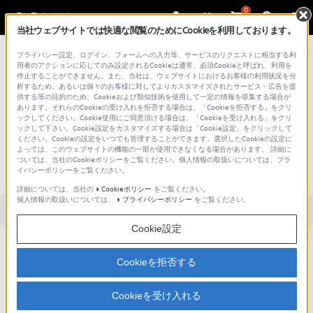
0
当社ウェブサイトでは快適な閲覧のためにCookieを利用しております。
総合サポート・お問い合わせ
プライバシー設定、ログイン、フォームへの入力等、サービスのリクエストに相当する利
用者のアクションに応じてのみ設定されるCookieは通常、必須Cookieと呼ばれ、利用を
停止することができません。また、当社は、ウェブサイトにおけるお客様の利用状況を分
析するため、あるいは個々のお客様に対してよりカスタマイズされたサービス・広告を提
供する等の目的のため、Cookieおよび類似技術を使用して一定の情報を収集する場合が
あります。それらのCookieの受け入れを拒否する場合は、「Cookieを拒否する」をクリ
文書番号 : S1505017013644 / 最終更新日 : 2025/03/11
ックしてください。Cookie使用にご同意頂ける場合は、「Cookieを受け入れる」をクリ
ックして下さい。Cookie設定をカスタマイズする場合は「Cookie設定」をクリックして
「PSMをはじめよう」アプリは従来の
ください。Cookieの設定をいつでも管理することができます。選択したCookieの設定に
よっては、このウェブサイトの機能の一部が使用できなくなる場合があります。 詳細に
「PS Storeをはじめよう」アプリとは違
ついては、当社のCookieポリシーをご覧ください。個人情報の取扱いについては、プラ
イバシーポリシーをご覧ください。
うのですか？
詳細については、当社の
Cookieポリシー
をご覧ください。
個人情報の取扱いについては、
プライバシーポリシー
をご覧ください。
対象製品カテゴリー・製品
Cookie設定
Cookieを拒否する
違います。「PS Storeを始めよう」は、PS Storeへのアクセスを
可能にするアプリがダウンロードできるのに対して、「PSMを始
Cookieを受け入れる
めよう」は、PS Storeへのアクセスのみならず、そこから購入/ダ
ウンロードしたPSM向けのコンテンツを管理することが可能な