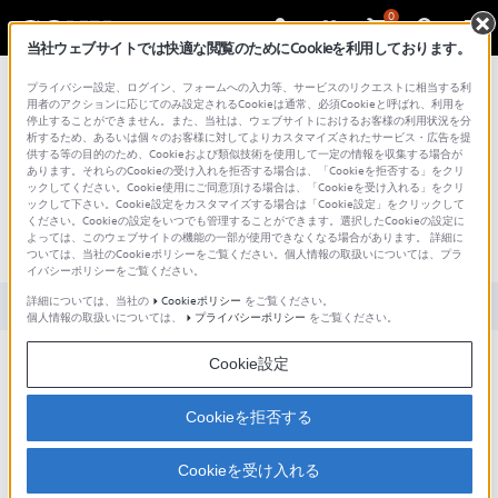
0
当社ウェブサイトでは快適な閲覧のためにCookieを利用しております。
総合サポート・お問い合わせ
プライバシー設定、ログイン、フォームへの入力等、サービスのリクエストに相当する利
用者のアクションに応じてのみ設定されるCookieは通常、必須Cookieと呼ばれ、利用を
停止することができません。また、当社は、ウェブサイトにおけるお客様の利用状況を分
析するため、あるいは個々のお客様に対してよりカスタマイズされたサービス・広告を提
供する等の目的のため、Cookieおよび類似技術を使用して一定の情報を収集する場合が
あります。それらのCookieの受け入れを拒否する場合は、「Cookieを拒否する」をクリ
文書番号 : S1505017014815 / 最終更新日 : 2025/03/11
ックしてください。Cookie使用にご同意頂ける場合は、「Cookieを受け入れる」をクリ
ックして下さい。Cookie設定をカスタマイズする場合は「Cookie設定」をクリックして
定型文アプリはどのように使うのです
ください。Cookieの設定をいつでも管理することができます。選択したCookieの設定に
よっては、このウェブサイトの機能の一部が使用できなくなる場合があります。 詳細に
か。
ついては、当社のCookieポリシーをご覧ください。個人情報の取扱いについては、プラ
イバシーポリシーをご覧ください。
詳細については、当社の
Cookieポリシー
をご覧ください。
対象製品カテゴリー・製品
個人情報の取扱いについては、
プライバシーポリシー
をご覧ください。
Cookie設定
「定型文」は、あらかじめ「インターネット」「あいさつ」「ビジ
Cookieを拒否する
ネス」「返事」「プライベート」の5つのカテゴリーに分けて保存
されています。
Cookieを受け入れる
アプリケーション一覧から[設定]→[言語と入
力]→[POBox Touch（日本語）]の右側のアイコン→[プラグインア