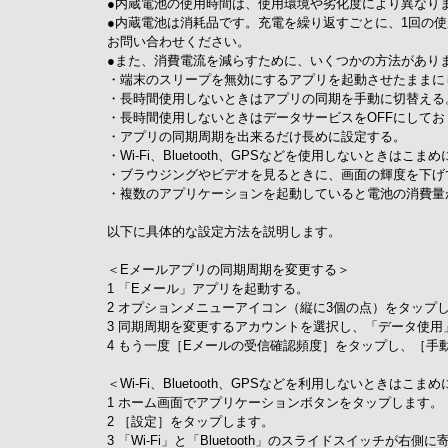
●内蔵電池の使用時間は、使用環境や劣化度により異なり
●内蔵電池は消耗品です。充電を繰り返すごとに、1回の
お問い合わせください。
●また、消費電流を減らすために、いくつかの方法があ
・端末のスリープを無効にするアプリを起動させたままに
・長時間使用しないときはアプリの同期を手動に切替える
・長時間使用しないときはデータサービスをOFFにし
・アプリの同期周期を出来るだけ長めに設定する。
・Wi-Fi、Bluetooth、GPSなどを使用しないときはこま
・ブラウジングやビデオを見るときに、画面の輝度を下
・複数のアプリケーションを起動していると電池の消費量
以下に具体的な設定方法を説明します。
＜Eメールアプリの同期周期を変更する＞
1 「Eメール」アプリを起動する。
2 オプションメニューアイコン（縦に3個の点）をタップ
3 同期周期を変更するアカウントを選択し、「データ使用
4 もう一度［Eメールの受信確認頻度］をタップし、［
＜Wi-Fi、Bluetooth、GPSなどを利用しないときはこま
1 ホーム画面でアプリケーションボタンをタップします。
2 ［設定］をタップします。
3 「Wi-Fi」と「Bluetooth」のスライドスイッチが