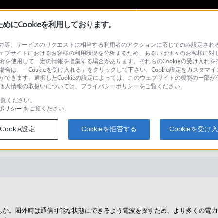
My Sonyに
サインイン
サインインす
にCookieを利用しております。
等、サービスのリクエストに相当する利用者のアクションに応じてのみ設定されるCoo
ェブサイトにおけるお客様の利用状況を分析するため、あるいは個々のお客様に対
技術を使用して一定の情報を収集する場合があります。それらのCookieの受け入れを拒
場合は、「Cookieを受け入れる」をクリックして下さい。Cookie設定をカスタマイ
検
とができます。選択したCookieの設定によっては、このウェブサイトの機能の一部
い。個人情報の取扱いについては、プライバシーポリシーをご覧ください。
覧ください。
ポリシー
をご覧ください。
が切れてしまいます。 電源の持
Cookie設定
Cookieを拒否する
Cookieを受け
ださい。
んか。圏外時は通信可能な状態にできるよう電波を探すため、より多くの電力