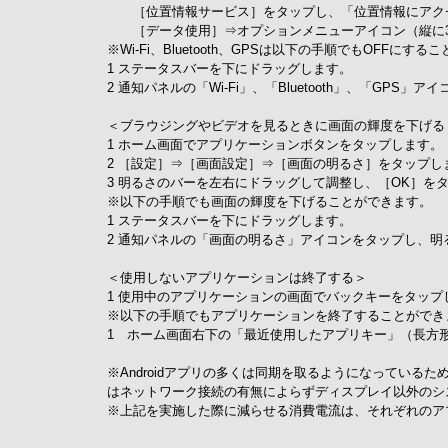
［位置情報サービス］をタップし、「位置情報にアクセ
［データ使用］⇒オプションメニューアイコン（縦に3
※Wi-Fi、Bluetooth、GPSは以下の手順でもOFFにす
1 ステータスバーを下にドラッグします。
2 通知パネルの「Wi-Fi」、「Bluetooth」、「G
＜ブラウジングやビデオを見るときに画面の輝度を下げる
1 ホーム画面でアプリケーションボタンをタップします。
2 ［設定］⇒［画面設定］⇒［画面の明るさ］をタップし
3 明るさのバーを左右にドラッグして調整し、［OK］を
※以下の手順でも画面の輝度を下げることができます。
1 ステータスバーを下にドラッグします。
2 通知パネルの「画面の明るさ」アイコンをタップし、
＜使用しないアプリケーションは終了する＞
1 使用中のアプリケーションの画面でバックキーをタッ
※以下の手順でもアプリケーションを終了することができ
1 ホーム画面右下の「最近使用したアプリキー」（長方
※Androidアプリの多くは同期を取るようになってい
はネットワーク接続の有無によらずディスプレイ以外の
※上記を実施した際に減らせる消費電流は、それぞれのア