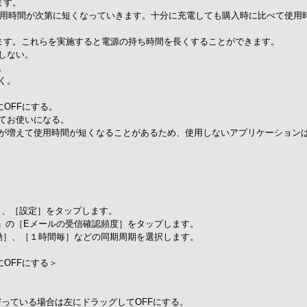
ます。
使用時間が次第に短くなっていきます。十分に充電しても購入時に比べて使用
ります。これらを実施すると電源の持ち時間を長くすることができます。
しない。
。
ておく。
めにOFFにする。
げてお使いになる。
が増えて使用時間が短くなることがあるため、使用しないアプリケーション
し、［設定］をタップします。
」の［Eメールの受信確認頻度］をタップします。
手動］、［１時間毎］などの同期周期を選択します。
めにOFFにする＞
右側に寄っている場合は左にドラッグしてOFFにする。