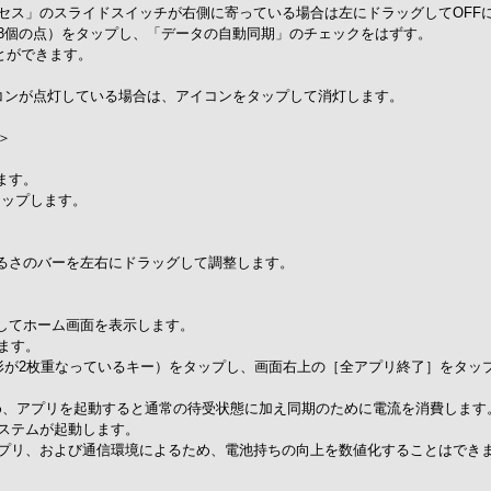
ス」のスライドスイッチが右側に寄っている場合は左にドラッグしてOFF
個の点）をタップし、「データの自動同期」のチェックをはずす。
ることができます。
PS」アイコンが点灯している場合は、アイコンをタップして消灯します。
＞
ます。
タップします。
明るさのバーを左右にドラッグして調整します。
プしてホーム画面を表示します。
ます。
形が2枚重なっているキー）をタップし、画面右上の［全アプリ終了］をタッ
るため、アプリを起動すると通常の待受状態に加え同期のために電流を消費しま
システムが起動します。
プリ、および通信環境によるため、電池持ちの向上を数値化することはでき