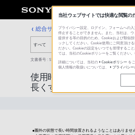
当社ウェブサイトでは快適な閲覧のため
総合サポート・お問い合わせ
プライバシー設定、ログイン、フォームへの入力
停止することができません。また、当社は、ウ
提供する等の目的のため、Cookieおよび類似
ックしてください。Cookie使用にご同意頂ける
すべて
ださい。Cookieの設定をいつでも管理するこ
ては、当社のCookieポリシーをご覧くださ
文書番号 : S1505017015472 / 最終更新日 : 2025/03/11
詳細については、当社の
Cookieポリシー
をご
個人情報の取扱いについては、
プライバシー
使用時間が短く、すぐ電池
長くする方法を教えてく
●圏外の状態で長い時間放置されるようなことはありませ