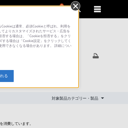
0
新規登録
るともっと便利に
kieは通常、必須Cookieと呼ばれ、利用を
してよりカスタマイズされたサービス・広告を
否する場合は、「Cookieを拒否する」をクリ
ズする場合は「Cookie設定」をクリックしてく
索
が使用できなくなる場合があります。 詳細につい
ち時間を
入れる
対象製品カテゴリー・製品
を消費しています。