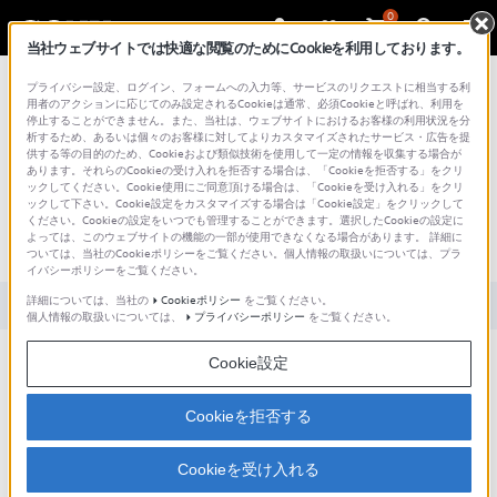
0
当社ウェブサイトでは快適な閲覧のためにCookieを利用しております。
総合サポート・お問い合わせ
プライバシー設定、ログイン、フォームへの入力等、サービスのリクエストに相当する利
用者のアクションに応じてのみ設定されるCookieは通常、必須Cookieと呼ばれ、利用を
停止することができません。また、当社は、ウェブサイトにおけるお客様の利用状況を分
析するため、あるいは個々のお客様に対してよりカスタマイズされたサービス・広告を提
供する等の目的のため、Cookieおよび類似技術を使用して一定の情報を収集する場合が
あります。それらのCookieの受け入れを拒否する場合は、「Cookieを拒否する」をクリ
文書番号 : S1505017016534 / 最終更新日 : 2025/03/11
ックしてください。Cookie使用にご同意頂ける場合は、「Cookieを受け入れる」をクリ
ックして下さい。Cookie設定をカスタマイズする場合は「Cookie設定」をクリックして
通話時に相手の声を聞き取りやすくす
ください。Cookieの設定をいつでも管理することができます。選択したCookieの設定に
よっては、このウェブサイトの機能の一部が使用できなくなる場合があります。 詳細に
る機能はありますか？
ついては、当社のCookieポリシーをご覧ください。個人情報の取扱いについては、プラ
イバシーポリシーをご覧ください。
詳細については、当社の
Cookieポリシー
をご覧ください。
対象製品カテゴリー・製品
個人情報の取扱いについては、
プライバシーポリシー
をご覧ください。
Cookie設定
次の機能があります。
Cookieを拒否する
「通話音質設定」「スピーカー音拡張設定」「ゆっくりモード」
Cookieを受け入れる