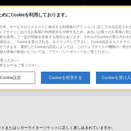
My Sonyに
サインイン
サインインす
にCookieを利用しております。
等、サービスのリクエストに相当する利用者のアクションに応じてのみ設定されるCoo
ェブサイトにおけるお客様の利用状況を分析するため、あるいは個々のお客様に対
技術を使用して一定の情報を収集する場合があります。それらのCookieの受け入れを拒
場合は、「Cookieを受け入れる」をクリックして下さい。Cookie設定をカスタマイ
検
とができます。選択したCookieの設定によっては、このウェブサイトの機能の一部
い。個人情報の取扱いについては、プライバシーポリシーをご覧ください。
覧ください。
ポリシー
をご覧ください。
Cookie設定
Cookieを拒否する
Cookieを受け
ントまたはシガーライターソケットに正しく差し込まれていますか。