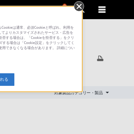
0
新規登録
るともっと便利に
kieは通常、必須Cookieと呼ばれ、利用を
してよりカスタマイズされたサービス・広告を
否する場合は、「Cookieを拒否する」をクリ
ズする場合は「Cookie設定」をクリックしてく
索
が使用できなくなる場合があります。 詳細につい
入れる
対象製品カテゴリー・製品