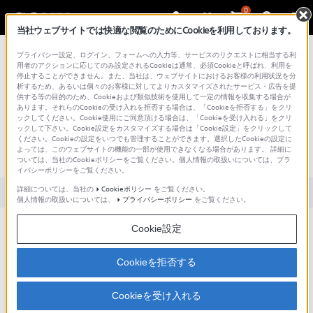
0
当社ウェブサイトでは快適な閲覧のためにCookieを利用しております。
総合サポート・お問い合わせ
プライバシー設定、ログイン、フォームへの入力等、サービスのリクエストに相当する利
用者のアクションに応じてのみ設定されるCookieは通常、必須Cookieと呼ばれ、利用を
停止することができません。また、当社は、ウェブサイトにおけるお客様の利用状況を分
析するため、あるいは個々のお客様に対してよりカスタマイズされたサービス・広告を提
供する等の目的のため、Cookieおよび類似技術を使用して一定の情報を収集する場合が
あります。それらのCookieの受け入れを拒否する場合は、「Cookieを拒否する」をクリ
文書番号 : S1506220072410 / 最終更新日 : 2025/03/11
ックしてください。Cookie使用にご同意頂ける場合は、「Cookieを受け入れる」をクリ
ックして下さい。Cookie設定をカスタマイズする場合は「Cookie設定」をクリックして
[Windows 10] ドライバーを再インスト
ください。Cookieの設定をいつでも管理することができます。選択したCookieの設定に
よっては、このウェブサイトの機能の一部が使用できなくなる場合があります。 詳細に
ールする方法
ついては、当社のCookieポリシーをご覧ください。個人情報の取扱いについては、プラ
イバシーポリシーをご覧ください。
詳細については、当社の
Cookieポリシー
をご覧ください。
対象製品カテゴリー・製品
個人情報の取扱いについては、
プライバシーポリシー
をご覧ください。
Cookie設定
ドライバーの更新方法について。
ドライバーの組み込み直しを行いたいです。
Cookieを拒否する
ドライバーを再インストールする方法を教えてください。
購入時にインストールされているドライバーに戻す方法を教え
Cookieを受け入れる
てください。