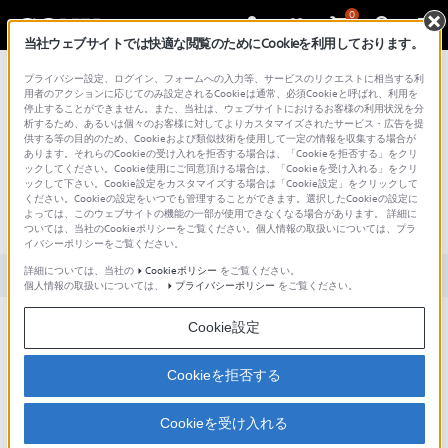
0
当社ウェブサイトでは快適な閲覧のためにCookieを利用しております。
総合サポート・お問い合わせ
プライバシー設定、ログイン、フォームへの入力等、サービスのリクエストに相当する利
用者のアクションに応じてのみ設定されるCookieは通常、必須Cookieと呼ばれ、利用を
停止することができません。また、当社は、ウェブサイトにおけるお客様の利用状況を分
析するため、あるいは個々のお客様に対してよりカスタマイズされたサービス・広告を提
供する等の目的のため、Cookieおよび類似技術を使用して一定の情報を収集する場合が
あります。それらのCookieの受け入れを拒否する場合は、「Cookieを拒否する」をクリ
文書番号 : S1506230072427 / 最終更新日 : 2025/03/11
ックしてください。Cookie使用にご同意頂ける場合は、「Cookieを受け入れる」をクリ
ックして下さい。Cookie設定をカスタマイズする場合は「Cookie設定」をクリックして
スリープモードをしない設定はありま
ください。Cookieの設定をいつでも管理することができます。選択したCookieの設定に
よっては、このウェブサイトの機能の一部が使用できなくなる場合があります。 詳細に
すか？
ついては、当社のCookieポリシーをご覧ください。個人情報の取扱いについては、プラ
イバシーポリシーをご覧ください。
詳細については、当社の
Cookieポリシー
をご覧ください。
対象製品カテゴリー・製品
個人情報の取扱いについては、
プライバシーポリシー
をご覧ください。
Cookie設定
端末をスリープさせない設定はありません。
Cookieを拒否する
対象製品
Cookieを受け入れる
Xperia Z4 Tablet SOT31