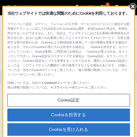
0
当社ウェブサイトでは快適な閲覧のためにCookieを利用しております。
総合サポート・お問い合わせ
プライバシー設定、ログイン、フォームへの入力等、サービスのリクエストに相当する利
用者のアクションに応じてのみ設定されるCookieは通常、必須Cookieと呼ばれ、利用を
停止することができません。また、当社は、ウェブサイトにおけるお客様の利用状況を分
析するため、あるいは個々のお客様に対してよりカスタマイズされたサービス・広告を提
供する等の目的のため、Cookieおよび類似技術を使用して一定の情報を収集する場合が
あります。それらのCookieの受け入れを拒否する場合は、「Cookieを拒否する」をクリ
文書番号 : S1506230072438 / 最終更新日 : 2025/03/11
ックしてください。Cookie使用にご同意頂ける場合は、「Cookieを受け入れる」をクリ
ックして下さい。Cookie設定をカスタマイズする場合は「Cookie設定」をクリックして
GPS情報を取得できません。
ください。Cookieの設定をいつでも管理することができます。選択したCookieの設定に
よっては、このウェブサイトの機能の一部が使用できなくなる場合があります。 詳細に
ついては、当社のCookieポリシーをご覧ください。個人情報の取扱いについては、プラ
イバシーポリシーをご覧ください。
対象製品カテゴリー・製品
詳細については、当社の
Cookieポリシー
をご覧ください。
個人情報の取扱いについては、
プライバシーポリシー
をご覧ください。
以下をご確認ください。
Cookie設定
対象製品
Cookieを拒否する
Xperia Z4 Tablet SOT31
Cookieを受け入れる
内容