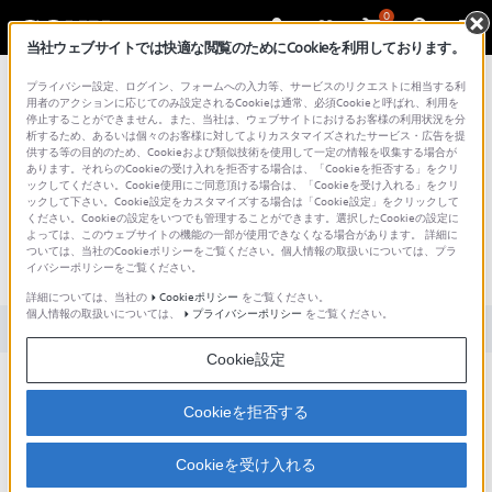
0
当社ウェブサイトでは快適な閲覧のためにCookieを利用しております。
総合サポート・お問い合わせ
プライバシー設定、ログイン、フォームへの入力等、サービスのリクエストに相当する利
用者のアクションに応じてのみ設定されるCookieは通常、必須Cookieと呼ばれ、利用を
停止することができません。また、当社は、ウェブサイトにおけるお客様の利用状況を分
析するため、あるいは個々のお客様に対してよりカスタマイズされたサービス・広告を提
供する等の目的のため、Cookieおよび類似技術を使用して一定の情報を収集する場合が
あります。それらのCookieの受け入れを拒否する場合は、「Cookieを拒否する」をクリ
文書番号 : S1506250072560 / 最終更新日 : 2025/03/11
ックしてください。Cookie使用にご同意頂ける場合は、「Cookieを受け入れる」をクリ
ックして下さい。Cookie設定をカスタマイズする場合は「Cookie設定」をクリックして
セーフモードはありますか？セーフモ
ください。Cookieの設定をいつでも管理することができます。選択したCookieの設定に
よっては、このウェブサイトの機能の一部が使用できなくなる場合があります。 詳細に
ードの起動方法・解除方法を教えてく
ついては、当社のCookieポリシーをご覧ください。個人情報の取扱いについては、プラ
イバシーポリシーをご覧ください。
ださい。
詳細については、当社の
Cookieポリシー
をご覧ください。
個人情報の取扱いについては、
プライバシーポリシー
をご覧ください。
対象製品カテゴリー・製品
Cookie設定
あります。
Cookieを拒否する
対象製品
Cookieを受け入れる